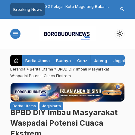
a PMI Kota Magelang
32 Pelajar Kota Magelang Bakal
Banjir Doorp
search
Breaking News
lai
Ikuti Jambore Nasional XII
Ngluwar Ram
Bersama Cat
menu
light_mode
home
Berita Utama
Budaya
Genz
Jateng
Jogjakarta
Beranda
»
Berita Utama
»
BPBD DIY Imbau Masyarakat
Waspadai Potensi Cuaca Ekstrem
Berita Utama
Jogjakarta
BPBD DIY Imbau Masyarakat
Waspadai Potensi Cuaca
Ekstrem