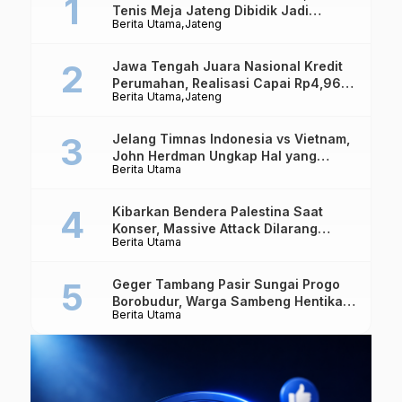
Tenis Meja Jateng Dibidik Jadi
Berita Utama
Jateng
Kekuatan Nasional
Jawa Tengah Juara Nasional Kredit
Perumahan, Realisasi Capai Rp4,96
Berita Utama
Jateng
Triliun
Jelang Timnas Indonesia vs Vietnam,
John Herdman Ungkap Hal yang
Berita Utama
Dipertaruhkan
Kibarkan Bendera Palestina Saat
Konser, Massive Attack Dilarang
Berita Utama
Masuk Singapura Lagi
Geger Tambang Pasir Sungai Progo
Borobudur, Warga Sambeng Hentikan
Berita Utama
Alat Berat dan Usir Truk