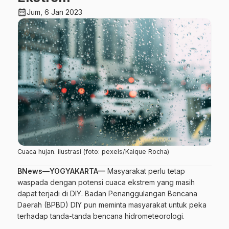
calendar_month
Jum, 6 Jan 2023
Cuaca hujan. ilustrasi (foto: pexels/Kaique Rocha)
BNews—YOGYAKARTA—
Masyarakat perlu tetap
waspada dengan potensi cuaca ekstrem yang masih
dapat terjadi di DIY. Badan Penanggulangan Bencana
Daerah (BPBD) DIY pun meminta masyarakat untuk peka
terhadap tanda-tanda bencana hidrometeorologi.