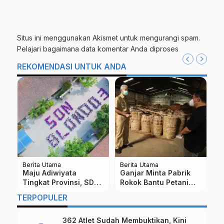
Situs ini menggunakan Akismet untuk mengurangi spam.
Pelajari bagaimana data komentar Anda diproses
REKOMENDASI UNTUK ANDA
Berita Utama
Berita Utama
Be
Maju Adiwiyata
Ganjar Minta Pabrik
S
Tingkat Provinsi, SD
Rokok Bantu Petani
P
Blondo Mungkid Bikin
Dengan Percepat
P
TERPOPULER
Gerakan
Pembelian Tembakau
P
#StopSampahPlastik
362 Atlet Sudah Membuktikan, Kini