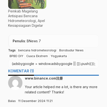
Pemkab Magelang
Antisipasi Bencana
Hidrometeorologi, Apel
Kesiapsiagaan Digelar
Penulis
: BNews 7
Tags
bencana hidrometeorologi
Borobudur News
BPBD DIY
Cuaca Ekstrem
Yogyakarta
(adsbygoogle = window.adsbygoogle || []).push({});
KOMENTAR (1)
www.binance.com注册
Your article helped me a lot, is there any more
related content? Thanks!
Balas
11 Desember 2024 11:21