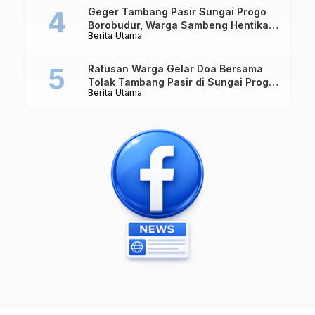
Geger Tambang Pasir Sungai Progo
Borobudur, Warga Sambeng Hentikan
Berita Utama
Alat Berat dan Usir Truk
Ratusan Warga Gelar Doa Bersama
Tolak Tambang Pasir di Sungai Progo
Berita Utama
Borobudur