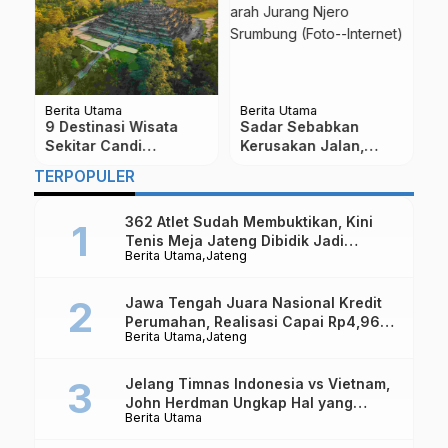
Berita Utama
Berita Utama
Be
9 Destinasi Wisata
Sadar Sebabkan
P
h
Sekitar Candi
Kerusakan Jalan,
A
Borobudur yang Wajib
Paguyuban Sopir Truk
R
TERPOPULER
ra
Dikunjungi Saat Libur
Ini Dukung Kenaikan
Waisak
Pajak Pasir
362 Atlet Sudah Membuktikan, Kini
Tenis Meja Jateng Dibidik Jadi
Berita Utama
Jateng
Kekuatan Nasional
Jawa Tengah Juara Nasional Kredit
Perumahan, Realisasi Capai Rp4,96
Berita Utama
Jateng
Triliun
Jelang Timnas Indonesia vs Vietnam,
John Herdman Ungkap Hal yang
Berita Utama
Dipertaruhkan