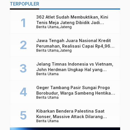
TERPOPULER
362 Atlet Sudah Membuktikan, Kini
Tenis Meja Jateng Dibidik Jadi
Berita Utama
Jateng
Kekuatan Nasional
Jawa Tengah Juara Nasional Kredit
Perumahan, Realisasi Capai Rp4,96
Berita Utama
Jateng
Triliun
Jelang Timnas Indonesia vs Vietnam,
John Herdman Ungkap Hal yang
Berita Utama
Dipertaruhkan
Geger Tambang Pasir Sungai Progo
Borobudur, Warga Sambeng Hentikan
Berita Utama
Alat Berat dan Usir Truk
Kibarkan Bendera Palestina Saat
Konser, Massive Attack Dilarang
Berita Utama
Masuk Singapura Lagi