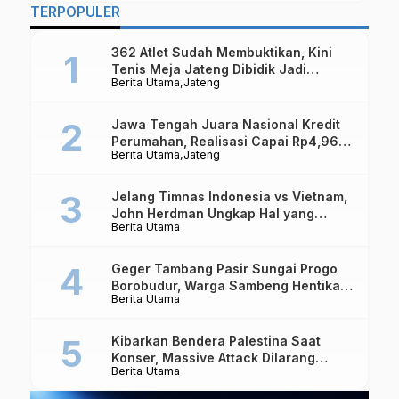
TERPOPULER
362 Atlet Sudah Membuktikan, Kini
Tenis Meja Jateng Dibidik Jadi
Berita Utama
Jateng
Kekuatan Nasional
Jawa Tengah Juara Nasional Kredit
Perumahan, Realisasi Capai Rp4,96
Berita Utama
Jateng
Triliun
Jelang Timnas Indonesia vs Vietnam,
John Herdman Ungkap Hal yang
Berita Utama
Dipertaruhkan
Geger Tambang Pasir Sungai Progo
Borobudur, Warga Sambeng Hentikan
Berita Utama
Alat Berat dan Usir Truk
Kibarkan Bendera Palestina Saat
Konser, Massive Attack Dilarang
Berita Utama
Masuk Singapura Lagi