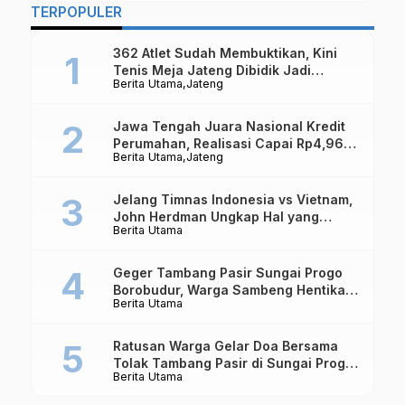
TERPOPULER
362 Atlet Sudah Membuktikan, Kini
Tenis Meja Jateng Dibidik Jadi
Berita Utama
Jateng
Kekuatan Nasional
Jawa Tengah Juara Nasional Kredit
Perumahan, Realisasi Capai Rp4,96
Berita Utama
Jateng
Triliun
Jelang Timnas Indonesia vs Vietnam,
John Herdman Ungkap Hal yang
Berita Utama
Dipertaruhkan
Geger Tambang Pasir Sungai Progo
Borobudur, Warga Sambeng Hentikan
Berita Utama
Alat Berat dan Usir Truk
Ratusan Warga Gelar Doa Bersama
Tolak Tambang Pasir di Sungai Progo
Berita Utama
Borobudur