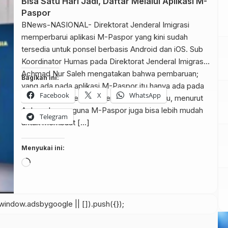
Bisa Satu Hari Jadi, Daftar Melalui Aplikasi M-
Paspor
BNews-NASIONAL- Direktorat Jenderal Imigrasi
memperbarui aplikasi M-Paspor yang kini sudah
tersedia untuk ponsel berbasis Android dan iOS. Sub
Koordinator Humas pada Direktorat Jenderal Imigrasi,
Achmad Nur Saleh mengatakan bahwa pembaruan;
Bagikan ini:
yang ada pada aplikasi M-Paspor itu hanya ada pada
Facebook
X
WhatsApp
user experience untuk pengguna. Selain itu, menurut
Achmad, pengguna M-Paspor juga bisa lebih mudah
Telegram
untuk membuat […]
Menyukai ini:
Memuat...
indow.adsbygoogle || []).push({});