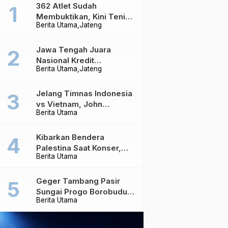
362 Atlet Sudah
Membuktikan, Kini Tenis
Berita Utama
Jateng
Meja Jateng Dibidik Jadi
Kekuatan Nasional
Jawa Tengah Juara
Nasional Kredit
Berita Utama
Jateng
Perumahan, Realisasi
Capai Rp4,96 Triliun
Jelang Timnas Indonesia
vs Vietnam, John
Berita Utama
Herdman Ungkap Hal
yang Dipertaruhkan
Kibarkan Bendera
Palestina Saat Konser,
Berita Utama
Massive Attack Dilarang
Masuk Singapura Lagi
Geger Tambang Pasir
Sungai Progo Borobudur,
Berita Utama
Warga Sambeng Hentikan
Alat Berat dan Usir Truk