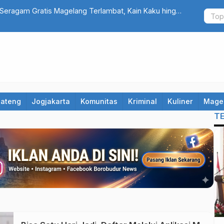
Seragam Gratis Magelang Terlambat, Kain Kaku hingga
Cuma Belanj
Jateng
Jogjakarta
Komunitas
Kriminal
Kuliner
Mage
T