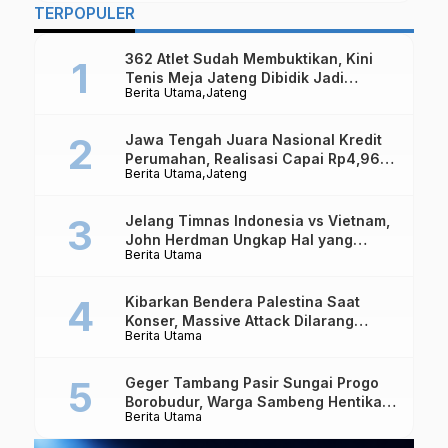
TERPOPULER
362 Atlet Sudah Membuktikan, Kini
Tenis Meja Jateng Dibidik Jadi
Berita Utama
Jateng
Kekuatan Nasional
Jawa Tengah Juara Nasional Kredit
Perumahan, Realisasi Capai Rp4,96
Berita Utama
Jateng
Triliun
Jelang Timnas Indonesia vs Vietnam,
John Herdman Ungkap Hal yang
Berita Utama
Dipertaruhkan
Kibarkan Bendera Palestina Saat
Konser, Massive Attack Dilarang
Berita Utama
Masuk Singapura Lagi
Geger Tambang Pasir Sungai Progo
Borobudur, Warga Sambeng Hentikan
Berita Utama
Alat Berat dan Usir Truk