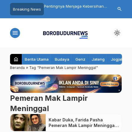
gelang Libatkan
Pentingnya Menjaga Kebersihan
Ribuan Kamp
search
Breaking News
t Luas dalam
Mulut: Kenali Penyebab Halitosis
Dibangun, In
n HUT ke-81 RI
dan Cara Mengatasinya
bagi Ekonomi
menu
light_mode
home
Berita Utama
Budaya
Genz
Jateng
Jogjakarta
Beranda
»
Tag "Pemeran Mak Lampir Meninggal"
Pemeran Mak Lampir
Meninggal
Kabar Duka, Farida Pasha
Pemeran Mak Lampir Meningga
Dunia