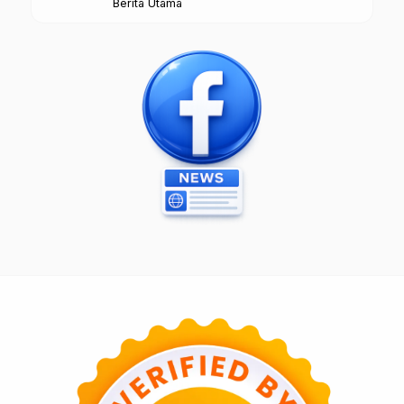
Berita Utama
Borobudur