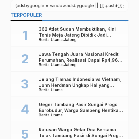
(adsbygoogle = window.adsbygoogle || []).push({});
TERPOPULER
362 Atlet Sudah Membuktikan, Kini
Tenis Meja Jateng Dibidik Jadi
Berita Utama
Jateng
Kekuatan Nasional
Jawa Tengah Juara Nasional Kredit
Perumahan, Realisasi Capai Rp4,96
Berita Utama
Jateng
Triliun
Jelang Timnas Indonesia vs Vietnam,
John Herdman Ungkap Hal yang
Berita Utama
Dipertaruhkan
Geger Tambang Pasir Sungai Progo
Borobudur, Warga Sambeng Hentikan
Berita Utama
Alat Berat dan Usir Truk
Ratusan Warga Gelar Doa Bersama
Tolak Tambang Pasir di Sungai Progo