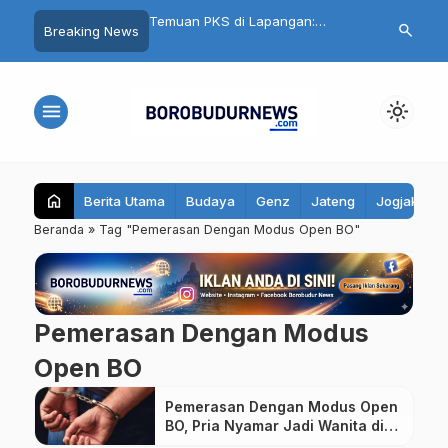
nku Aman, Belajarku
Temuan PKS di Lapangan:
Cuma Belanja
search
Breaking News
95 Santri Al Hidayat
Seragam Gratis Magelang
Ikut Undian Mo
ibekali Edukasi Remaja
Terlambat, Kain Kaku hingga Ada
Mall Magelan
Biaya Jahit
menu
light_mode
home
Berita Utama
Budaya
Genz
Jateng
Jogjakarta
Beranda
»
Tag "Pemerasan Dengan Modus Open BO"
Pemerasan Dengan Modus
Open BO
Pemerasan Dengan Modus Open
BO, Pria Nyamar Jadi Wanita di
Sleman