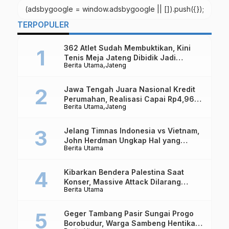
(adsbygoogle = window.adsbygoogle || []).push({});
TERPOPULER
362 Atlet Sudah Membuktikan, Kini
Tenis Meja Jateng Dibidik Jadi
Berita Utama
Jateng
Kekuatan Nasional
Jawa Tengah Juara Nasional Kredit
Perumahan, Realisasi Capai Rp4,96
Berita Utama
Jateng
Triliun
Jelang Timnas Indonesia vs Vietnam,
John Herdman Ungkap Hal yang
Berita Utama
Dipertaruhkan
Kibarkan Bendera Palestina Saat
Konser, Massive Attack Dilarang
Berita Utama
Masuk Singapura Lagi
Geger Tambang Pasir Sungai Progo
Borobudur, Warga Sambeng Hentikan