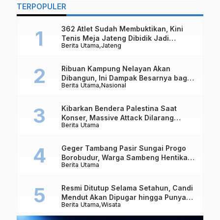
TERPOPULER
362 Atlet Sudah Membuktikan, Kini
Tenis Meja Jateng Dibidik Jadi
Berita Utama
Jateng
Kekuatan Nasional
Ribuan Kampung Nelayan Akan
Dibangun, Ini Dampak Besarnya bagi
Berita Utama
Nasional
Ekonomi Indonesia
Kibarkan Bendera Palestina Saat
Konser, Massive Attack Dilarang
Berita Utama
Masuk Singapura Lagi
Geger Tambang Pasir Sungai Progo
Borobudur, Warga Sambeng Hentikan
Berita Utama
Alat Berat dan Usir Truk
Resmi Ditutup Selama Setahun, Candi
Mendut Akan Dipugar hingga Punya
Berita Utama
Wisata
Atap Lagi