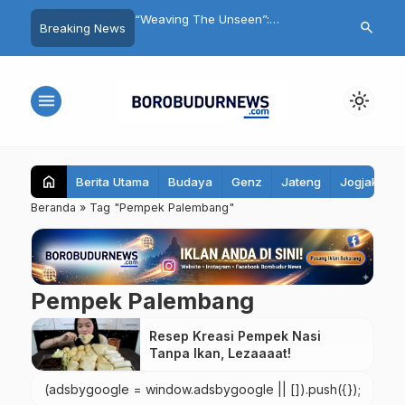
kusi Lintas Iman,
“Weaving The Unseen”:
FMKI Gelar Di
search
Breaking News
but Kota Magelang
Menjelajah Karya Unik Ratih
dan Deklarasi
eberagaman
Alsaira di ARTOTEL Leguna
Magelang
Magelang
menu
light_mode
home
Berita Utama
Budaya
Genz
Jateng
Jogjakarta
Beranda
»
Tag "Pempek Palembang"
Pempek Palembang
Resep Kreasi Pempek Nasi
Tanpa Ikan, Lezaaaat!
(adsbygoogle = window.adsbygoogle || []).push({});