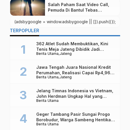
Salah Paham Saat Video Call,
Pemuda Di Bantul Tebas
Temannya Dengan parang
Hingga Tewas
(adsbygoogle = window.adsbygoogle || []).push({});
TERPOPULER
362 Atlet Sudah Membuktikan, Kini
Tenis Meja Jateng Dibidik Jadi
Berita Utama
Jateng
Kekuatan Nasional
Jawa Tengah Juara Nasional Kredit
Perumahan, Realisasi Capai Rp4,96
Berita Utama
Jateng
Triliun
Jelang Timnas Indonesia vs Vietnam,
John Herdman Ungkap Hal yang
Berita Utama
Dipertaruhkan
Geger Tambang Pasir Sungai Progo
Borobudur, Warga Sambeng Hentikan
Berita Utama
Alat Berat dan Usir Truk