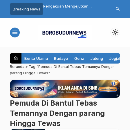
 Siswa SMP 3
Pengakuan Mengejutkan
Daftar 8 Dok
search
Breaking News
yo Magelang Masuk
Tersangka Mutilasi Depok Saepul:
Terseret Pol
it Usai Santap MBG,
Mengaku Murka Usai Digerayangi
Yurizal, Kel
bil Sampel Makanan
Korban di Kontrakan
Pesan Ini
menu
light_mode
home
Berita Utama
Budaya
Genz
Jateng
Jogjakarta
Beranda
»
Tag "Pemuda Di Bantul Tebas Temannya Dengan
parang Hingga Tewas"
Pemuda Di Bantul Tebas
Temannya Dengan parang
Hingga Tewas