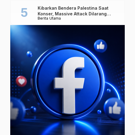
Kibarkan Bendera Palestina Saat
Konser, Massive Attack Dilarang
Berita Utama
Masuk Singapura Lagi