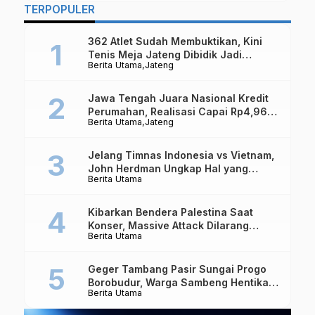
TERPOPULER
362 Atlet Sudah Membuktikan, Kini
Tenis Meja Jateng Dibidik Jadi
Berita Utama
Jateng
Kekuatan Nasional
Jawa Tengah Juara Nasional Kredit
Perumahan, Realisasi Capai Rp4,96
Berita Utama
Jateng
Triliun
Jelang Timnas Indonesia vs Vietnam,
John Herdman Ungkap Hal yang
Berita Utama
Dipertaruhkan
Kibarkan Bendera Palestina Saat
Konser, Massive Attack Dilarang
Berita Utama
Masuk Singapura Lagi
Geger Tambang Pasir Sungai Progo
Borobudur, Warga Sambeng Hentikan
Berita Utama
Alat Berat dan Usir Truk