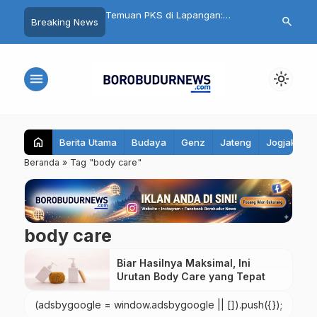
nku Aman, Belajarku
Temuan PKS di Lapangan:
Cuma Belanja
search
Breaking News
95 Santri Al Hidayat
Seragam Gratis Magelang
Ikut Undian Mo
ibekali Edukasi Remaja
Terlambat, Kain Kaku hingga Ada
Mall Magelan
Biaya Jahit
menu
light_mode
home
Berita Utama
Budaya
Genz
Jateng
Jogjakarta
Beranda
»
Tag "body care"
body care
Biar Hasilnya Maksimal, Ini
Urutan Body Care yang Tepat
(adsbygoogle = window.adsbygoogle || []).push({});