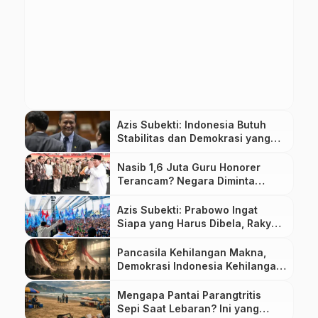
Azis Subekti: Indonesia Butuh
Stabilitas dan Demokrasi yang
Matang di Tengah Krisis Global
Nasib 1,6 Juta Guru Honorer
Terancam? Negara Diminta
Jangan Tutup Mata
Azis Subekti: Prabowo Ingat
Siapa yang Harus Dibela, Rakyat
Kecil dan Buruh
Pancasila Kehilangan Makna,
Demokrasi Indonesia Kehilangan
Akar
Mengapa Pantai Parangtritis
Sepi Saat Lebaran? Ini yang