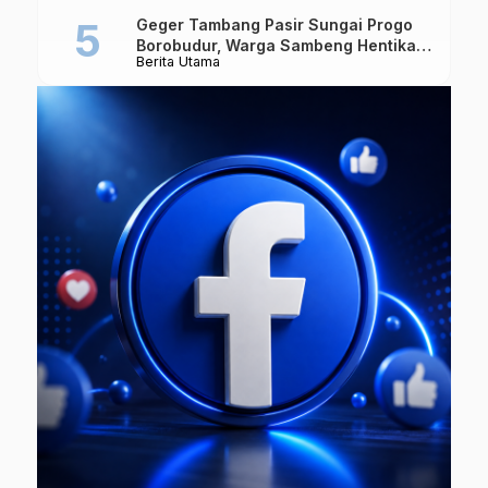
Geger Tambang Pasir Sungai Progo
Borobudur, Warga Sambeng Hentikan
Berita Utama
Alat Berat dan Usir Truk