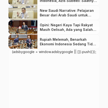
Indonesia, Azis Subekti: Saatnya
Beralih dari Negara Fiskal ke
Negara Produktif
New Saudi Narrative: Pelajaran
Besar dari Arab Saudi untuk
Masa Depan Indonesia
Opini: Negeri Kaya Tapi Rakyat
Masih Gelisah, Ada yang Salah
dengan Arah Ekonomi Indonesia
Rupiah Melemah, Benarkah
Ekonomi Indonesia Sedang Tidak
Baik-Baik Saja?
(adsbygoogle = window.adsbygoogle || []).push({});