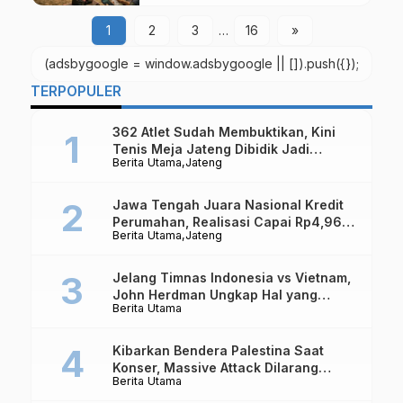
Sebenarnya Sedang Terjadi
1
2
3
…
16
»
(adsbygoogle = window.adsbygoogle || []).push({});
TERPOPULER
362 Atlet Sudah Membuktikan, Kini
Tenis Meja Jateng Dibidik Jadi
Berita Utama
Jateng
Kekuatan Nasional
Jawa Tengah Juara Nasional Kredit
Perumahan, Realisasi Capai Rp4,96
Berita Utama
Jateng
Triliun
Jelang Timnas Indonesia vs Vietnam,
John Herdman Ungkap Hal yang
Berita Utama
Dipertaruhkan
Kibarkan Bendera Palestina Saat
Konser, Massive Attack Dilarang
Berita Utama
Masuk Singapura Lagi