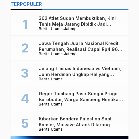
TERPOPULER
362 Atlet Sudah Membuktikan, Kini
Tenis Meja Jateng Dibidik Jadi
Berita Utama
Jateng
Kekuatan Nasional
Jawa Tengah Juara Nasional Kredit
Perumahan, Realisasi Capai Rp4,96
Berita Utama
Jateng
Triliun
Jelang Timnas Indonesia vs Vietnam,
John Herdman Ungkap Hal yang
Berita Utama
Dipertaruhkan
Geger Tambang Pasir Sungai Progo
Borobudur, Warga Sambeng Hentikan
Berita Utama
Alat Berat dan Usir Truk
Kibarkan Bendera Palestina Saat
Konser, Massive Attack Dilarang
Berita Utama
Masuk Singapura Lagi