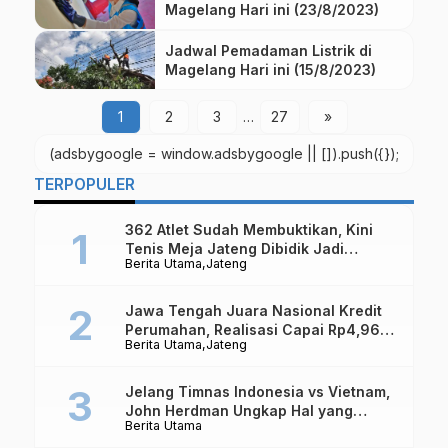
Magelang Hari ini (23/8/2023)
Jadwal Pemadaman Listrik di
Magelang Hari ini (15/8/2023)
1
2
3
…
27
»
(adsbygoogle = window.adsbygoogle || []).push({});
TERPOPULER
362 Atlet Sudah Membuktikan, Kini
Tenis Meja Jateng Dibidik Jadi
Berita Utama
Jateng
Kekuatan Nasional
Jawa Tengah Juara Nasional Kredit
Perumahan, Realisasi Capai Rp4,96
Berita Utama
Jateng
Triliun
Jelang Timnas Indonesia vs Vietnam,
John Herdman Ungkap Hal yang
Berita Utama
Dipertaruhkan