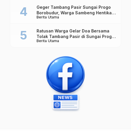
Geger Tambang Pasir Sungai Progo
Borobudur, Warga Sambeng Hentikan
Berita Utama
Alat Berat dan Usir Truk
Ratusan Warga Gelar Doa Bersama
Tolak Tambang Pasir di Sungai Progo
Berita Utama
Borobudur