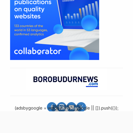
(adsbygoogle = window.adsbygoogle || []).push({});
× Tutup Iklan
Borobudur News - More Than Information
© 2025 - PT. Borobudur Media Group - All Rights Reserved.