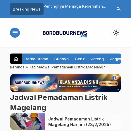
gelang Libatkan
Pentingnya Menjaga Kebersihan
Ribuan Kamp
search
Breaking News
t Luas dalam
Mulut: Kenali Penyebab Halitosis
Dibangun, In
n HUT ke-81 RI
dan Cara Mengatasinya
bagi Ekonomi
menu
light_mode
home
Berita Utama
Budaya
Genz
Jateng
Jogjakarta
Beranda
»
Tag "Jadwal Pemadaman Listrik Magelang"
Jadwal Pemadaman Listrik
Magelang
Jadwal Pemadaman Listrik
Magelang Hari ini (28/2/2025)