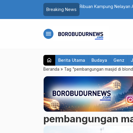
Ini Dampak Besarnya bagi Ekonomi
Bank Magelang Transformas
Breaking News
…
menu
home
Berita Utama
Budaya
Genz
Beranda
»
Tag "pembangungan masjid di blon
pembangungan mas