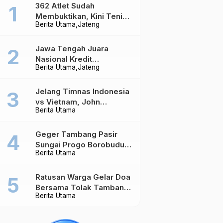
362 Atlet Sudah
Membuktikan, Kini Tenis
Berita Utama
Jateng
Meja Jateng Dibidik Jadi
Kekuatan Nasional
Jawa Tengah Juara
Nasional Kredit
Berita Utama
Jateng
Perumahan, Realisasi
Capai Rp4,96 Triliun
Jelang Timnas Indonesia
vs Vietnam, John
Berita Utama
Herdman Ungkap Hal
yang Dipertaruhkan
Geger Tambang Pasir
Sungai Progo Borobudur,
Berita Utama
Warga Sambeng Hentikan
Alat Berat dan Usir Truk
Ratusan Warga Gelar Doa
Bersama Tolak Tambang
Berita Utama
Pasir di Sungai Progo
Borobudur