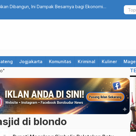
i Jadi Perseroda, Perkuat Tata Kelola dan Layanan
Siaga Musi
di Magelan
Jateng
Jogjakarta
Komunitas
Kriminal
Kuliner
Mage
T
do"
jid di blondo