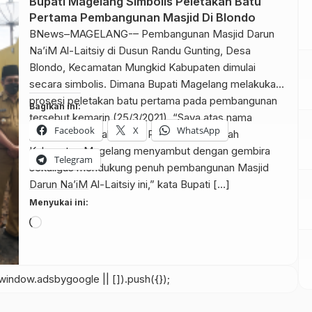
Bupati Magelang Simbolis Peletakan Batu
Pertama Pembangunan Masjid Di Blondo
BNews–MAGELANG-– Pembangunan Masjid Darun
Na’iM Al-Laitsiy di Dusun Randu Gunting, Desa
Blondo, Kecamatan Mungkid Kabupaten dimulai
secara simbolis. Dimana Bupati Magelang melakukan
prosesi peletakan batu pertama pada pembangunan
Bagikan ini:
tersebut kemarin (25/3/2021). “Saya atas nama
Facebook
X
WhatsApp
pribadi, masyarakat, dan Pemerintah Daerah
Kabupaten Magelang menyambut dengan gembira
Telegram
sekaligus mendukung penuh pembangunan Masjid
Darun Na’iM Al-Laitsiy ini,” kata Bupati […]
Menyukai ini:
Memuat...
indow.adsbygoogle || []).push({});