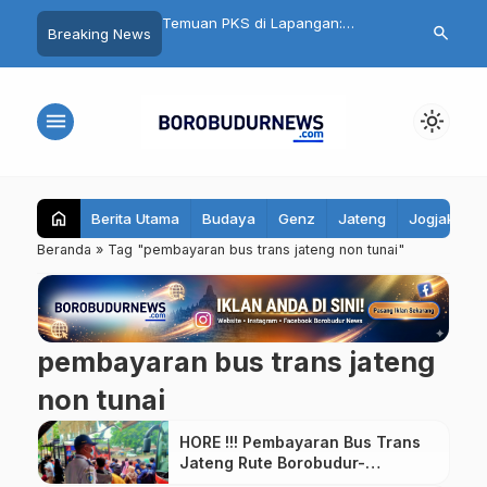
nku Aman, Belajarku
Temuan PKS di Lapangan:
Cuma Belanja
search
Breaking News
95 Santri Al Hidayat
Seragam Gratis Magelang
Ikut Undian Mo
ibekali Edukasi Remaja
Terlambat, Kain Kaku hingga Ada
Mall Magelan
Biaya Jahit
menu
light_mode
home
Berita Utama
Budaya
Genz
Jateng
Jogjakarta
Beranda
»
Tag "pembayaran bus trans jateng non tunai"
pembayaran bus trans jateng
non tunai
HORE !!! Pembayaran Bus Trans
Jateng Rute Borobudur-
Purworejo Bisa Non Tunai