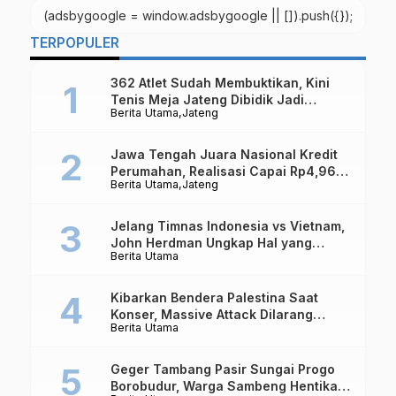
(adsbygoogle = window.adsbygoogle || []).push({});
TERPOPULER
362 Atlet Sudah Membuktikan, Kini
Tenis Meja Jateng Dibidik Jadi
Berita Utama
Jateng
Kekuatan Nasional
Jawa Tengah Juara Nasional Kredit
Perumahan, Realisasi Capai Rp4,96
Berita Utama
Jateng
Triliun
Jelang Timnas Indonesia vs Vietnam,
John Herdman Ungkap Hal yang
Berita Utama
Dipertaruhkan
Kibarkan Bendera Palestina Saat
Konser, Massive Attack Dilarang
Berita Utama
Masuk Singapura Lagi
Geger Tambang Pasir Sungai Progo
Borobudur, Warga Sambeng Hentikan