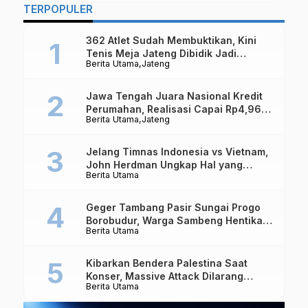
TERPOPULER
362 Atlet Sudah Membuktikan, Kini
Tenis Meja Jateng Dibidik Jadi
Berita Utama
Jateng
Kekuatan Nasional
Jawa Tengah Juara Nasional Kredit
Perumahan, Realisasi Capai Rp4,96
Berita Utama
Jateng
Triliun
Jelang Timnas Indonesia vs Vietnam,
John Herdman Ungkap Hal yang
Berita Utama
Dipertaruhkan
Geger Tambang Pasir Sungai Progo
Borobudur, Warga Sambeng Hentikan
Berita Utama
Alat Berat dan Usir Truk
Kibarkan Bendera Palestina Saat
Konser, Massive Attack Dilarang
Berita Utama
Masuk Singapura Lagi