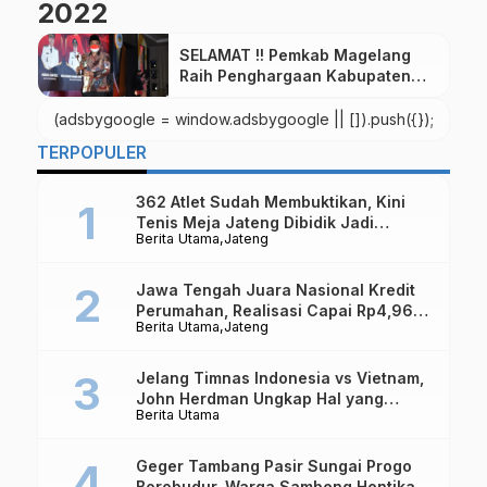
2022
SELAMAT !! Pemkab Magelang
Raih Penghargaan Kabupaten
Layak Anak Katagori Nindya
2022
(adsbygoogle = window.adsbygoogle || []).push({});
TERPOPULER
362 Atlet Sudah Membuktikan, Kini
Tenis Meja Jateng Dibidik Jadi
Berita Utama
Jateng
Kekuatan Nasional
Jawa Tengah Juara Nasional Kredit
Perumahan, Realisasi Capai Rp4,96
Berita Utama
Jateng
Triliun
Jelang Timnas Indonesia vs Vietnam,
John Herdman Ungkap Hal yang
Berita Utama
Dipertaruhkan
Geger Tambang Pasir Sungai Progo
Borobudur, Warga Sambeng Hentikan