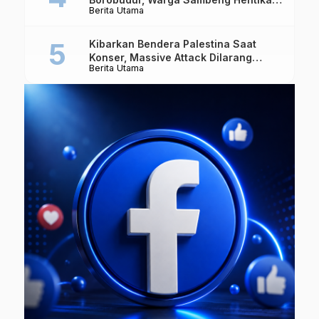
Berita Utama
Alat Berat dan Usir Truk
Kibarkan Bendera Palestina Saat
Konser, Massive Attack Dilarang
Berita Utama
Masuk Singapura Lagi