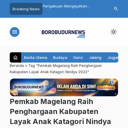
 Siswa SMP 3
Pengakuan Mengejutkan
Daftar 8 Dok
search
Breaking News
yo Magelang Masuk
Tersangka Mutilasi Depok Saepul:
Terseret Pol
it Usai Santap MBG,
Mengaku Murka Usai Digerayangi
Yurizal, Kel
bil Sampel Makanan
Korban di Kontrakan
Pesan Ini
menu
light_mode
home
Berita Utama
Budaya
Genz
Jateng
Jogjakarta
Beranda
»
Tag "Pemkab Magelang Raih Penghargaan
Kabupaten Layak Anak Katagori Nindya 2022"
Pemkab Magelang Raih
Penghargaan Kabupaten
Layak Anak Katagori Nindya