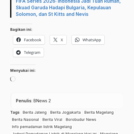
FIFA Series 2026: Indonesia Jadi Tuan Rumah,
Skuad Garuda Hadapi Bulgaria, Kepulauan
Solomon, dan St Kitts and Nevis
Bagikan ini:
Facebook
X
WhatsApp
Telegram
Menyukai ini:
Memuat...
Penulis
: BNews 2
Tags
Berita Jateng
Berita Jogjakarta
Berita Magelang
Berita Nasional
Berita Viral
Borobudur News
Info pemadaman listrik Magelang
Jadwal Pemadaman Listrik di Magelang Hari ini
Magelang