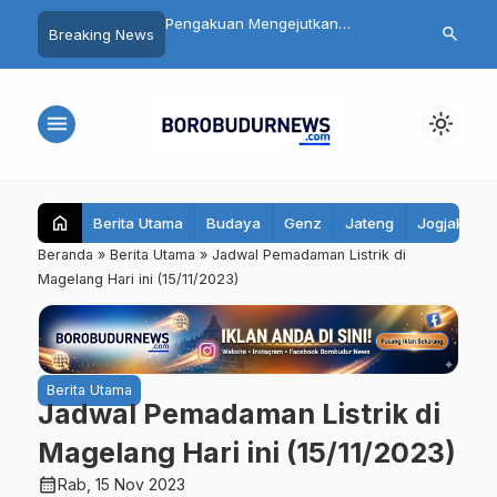
 Siswa SMP 3
Pengakuan Mengejutkan
Daftar 8 Dok
search
Breaking News
yo Magelang Masuk
Tersangka Mutilasi Depok Saepul:
Terseret Pol
it Usai Santap MBG,
Mengaku Murka Usai Digerayangi
Yurizal, Kel
bil Sampel Makanan
Korban di Kontrakan
Pesan Ini
menu
light_mode
home
Berita Utama
Budaya
Genz
Jateng
Jogjakarta
Beranda
»
Berita Utama
»
Jadwal Pemadaman Listrik di
Magelang Hari ini (15/11/2023)
Berita Utama
Jadwal Pemadaman Listrik di
Magelang Hari ini (15/11/2023)
calendar_month
Rab, 15 Nov 2023