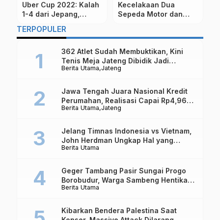
ua
Pasca Corona, Semua
Kabar Duka, Ulama
 dan
Sekolah dan Tempat
Besar Habib Abubakar
Wisata di Solo Ditutup
Al-Adni bin Ali Al-
TERPOPULER
ia di
Masyhur Wafat
362 Atlet Sudah Membuktikan, Kini
Tenis Meja Jateng Dibidik Jadi
Berita Utama
Jateng
Kekuatan Nasional
Jawa Tengah Juara Nasional Kredit
Perumahan, Realisasi Capai Rp4,96
Berita Utama
Jateng
Triliun
Jelang Timnas Indonesia vs Vietnam,
John Herdman Ungkap Hal yang
Berita Utama
Dipertaruhkan
Geger Tambang Pasir Sungai Progo
Borobudur, Warga Sambeng Hentikan
Berita Utama
Alat Berat dan Usir Truk
Kibarkan Bendera Palestina Saat
Konser, Massive Attack Dilarang