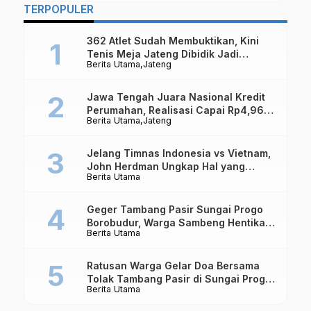
TERPOPULER
362 Atlet Sudah Membuktikan, Kini
Tenis Meja Jateng Dibidik Jadi
Berita Utama
Jateng
Kekuatan Nasional
Jawa Tengah Juara Nasional Kredit
Perumahan, Realisasi Capai Rp4,96
Berita Utama
Jateng
Triliun
Jelang Timnas Indonesia vs Vietnam,
John Herdman Ungkap Hal yang
Berita Utama
Dipertaruhkan
Geger Tambang Pasir Sungai Progo
Borobudur, Warga Sambeng Hentikan
Berita Utama
Alat Berat dan Usir Truk
Ratusan Warga Gelar Doa Bersama
Tolak Tambang Pasir di Sungai Progo
Berita Utama
Borobudur