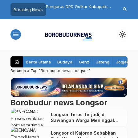
on Kades Ngluwar Catur
Pengurus DPD Golkar Kabupaten
Semarakkan 
search
Breaking News
Memimpin Desa untuk
Magelang Resmi Dikukuhkan,
HK 10K 2026
n Warga, Bukan
Target 7 Kursi di Pemilu 2029
Sedot 10.500
Pangkat
menu
light_mode
home
Berita Utama
Budaya
Genz
Jateng
Jogjakarta
Beranda
»
Tag "Borobudur news Longsor"
Borobudur news Longsor
Longsor Terus Terjadi, di
Sawangan Warga Meninggal
Tertimpa Tebing
Longsor di Kajoran Sebabkan