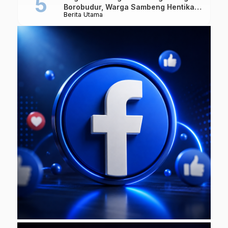
Borobudur, Warga Sambeng Hentikan
Berita Utama
Alat Berat dan Usir Truk