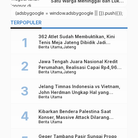
Satu Warga Meninggal dan Luka-
luka
(adsbygoogle = window.adsbygoogle || []).push({});
TERPOPULER
362 Atlet Sudah Membuktikan, Kini
Tenis Meja Jateng Dibidik Jadi
Berita Utama
Jateng
Kekuatan Nasional
Jawa Tengah Juara Nasional Kredit
Perumahan, Realisasi Capai Rp4,96
Berita Utama
Jateng
Triliun
Jelang Timnas Indonesia vs Vietnam,
John Herdman Ungkap Hal yang
Berita Utama
Dipertaruhkan
Kibarkan Bendera Palestina Saat
Konser, Massive Attack Dilarang
Berita Utama
Masuk Singapura Lagi
Geger Tambang Pasir Sungai Progo