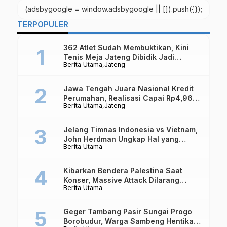
(adsbygoogle = window.adsbygoogle || []).push({});
TERPOPULER
362 Atlet Sudah Membuktikan, Kini
Tenis Meja Jateng Dibidik Jadi
Berita Utama
Jateng
Kekuatan Nasional
Jawa Tengah Juara Nasional Kredit
Perumahan, Realisasi Capai Rp4,96
Berita Utama
Jateng
Triliun
Jelang Timnas Indonesia vs Vietnam,
John Herdman Ungkap Hal yang
Berita Utama
Dipertaruhkan
Kibarkan Bendera Palestina Saat
Konser, Massive Attack Dilarang
Berita Utama
Masuk Singapura Lagi
Geger Tambang Pasir Sungai Progo
Borobudur, Warga Sambeng Hentikan