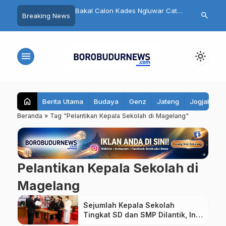
 Diskusi Lintas Iman
Bakal Calon Kades Ngluwar Catur
Pengurus DP
search
Breaking News
asi Toleransi di Kota
Hardono: Memimpin Desa untuk
Magelang Re
Memuliakan Warga, Bukan
Target 7 Kurs
Mengejar Pangkat
menu
light_mode
home
Berita Utama
Budaya
Genz
Jateng
Jogjakarta
Beranda
»
Tag "Pelantikan Kepala Sekolah di Magelang"
Pelantikan Kepala Sekolah di
Magelang
Sejumlah Kepala Sekolah
Tingkat SD dan SMP Dilantik, Ini
Pesan Bupati Magelang