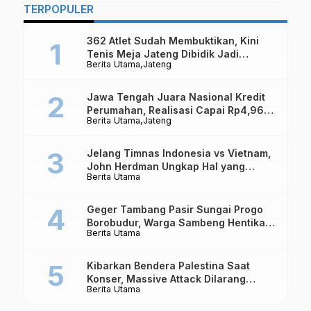
TERPOPULER
362 Atlet Sudah Membuktikan, Kini
Tenis Meja Jateng Dibidik Jadi
Berita Utama
Jateng
Kekuatan Nasional
Jawa Tengah Juara Nasional Kredit
Perumahan, Realisasi Capai Rp4,96
Berita Utama
Jateng
Triliun
Jelang Timnas Indonesia vs Vietnam,
John Herdman Ungkap Hal yang
Berita Utama
Dipertaruhkan
Geger Tambang Pasir Sungai Progo
Borobudur, Warga Sambeng Hentikan
Berita Utama
Alat Berat dan Usir Truk
Kibarkan Bendera Palestina Saat
Konser, Massive Attack Dilarang
Berita Utama
Masuk Singapura Lagi