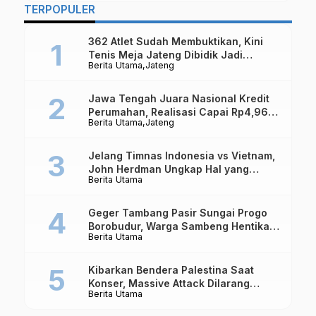
TERPOPULER
362 Atlet Sudah Membuktikan, Kini
Tenis Meja Jateng Dibidik Jadi
Berita Utama
Jateng
Kekuatan Nasional
Jawa Tengah Juara Nasional Kredit
Perumahan, Realisasi Capai Rp4,96
Berita Utama
Jateng
Triliun
Jelang Timnas Indonesia vs Vietnam,
John Herdman Ungkap Hal yang
Berita Utama
Dipertaruhkan
Geger Tambang Pasir Sungai Progo
Borobudur, Warga Sambeng Hentikan
Berita Utama
Alat Berat dan Usir Truk
Kibarkan Bendera Palestina Saat
Konser, Massive Attack Dilarang
Berita Utama
Masuk Singapura Lagi