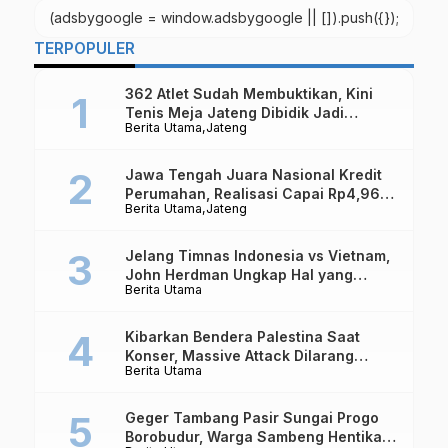
Bentuk Tim Teknis
(adsbygoogle = window.adsbygoogle || []).push({});
TERPOPULER
362 Atlet Sudah Membuktikan, Kini
Tenis Meja Jateng Dibidik Jadi
Berita Utama
Jateng
Kekuatan Nasional
Jawa Tengah Juara Nasional Kredit
Perumahan, Realisasi Capai Rp4,96
Berita Utama
Jateng
Triliun
Jelang Timnas Indonesia vs Vietnam,
John Herdman Ungkap Hal yang
Berita Utama
Dipertaruhkan
Kibarkan Bendera Palestina Saat
Konser, Massive Attack Dilarang
Berita Utama
Masuk Singapura Lagi
Geger Tambang Pasir Sungai Progo
Borobudur, Warga Sambeng Hentikan