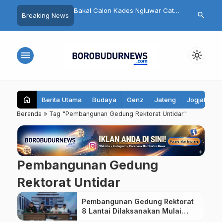
 Diskusi Lintas Iman
Bakal Calon Kades Ngluwar Catur
Pengurus DP
search
Breaking News
asi Toleransi di Kota
Hardono: Memimpin Desa untuk
Magelang Re
Memuliakan Warga, Bukan
Target 7 Kurs
Mengejar Pangkat
menu
light_mode
home
Berita Utama
Budaya
Genz
Jateng
Jogjakarta
Beranda
»
Tag "Pembangunan Gedung Rektorat Untidar"
Pembangunan Gedung
Rektorat Untidar
Pembangunan Gedung Rektorat
8 Lantai Dilaksanakan Mulai
Akhir 2024, Rektor Untidar Akan