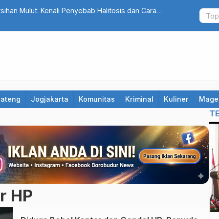
ihan Mulut: Kenali Penyebab Halitosis dan Cara
Ribuan Kam
Indonesia
Jateng
Jogjakarta
Komunitas
Kriminal
Kuliner
Mage
T
r HP