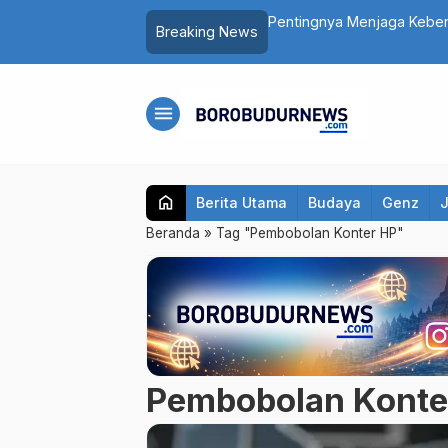
as dalam Peringatan HUT ke-81 RI
Pentingnya Menjaga Kebers
Breaking News
Mengatasinya
menu
home
Berita Utama
Budaya
Genz
Beranda
»
Tag "Pembobolan Konter HP"
Pembobolan Konte