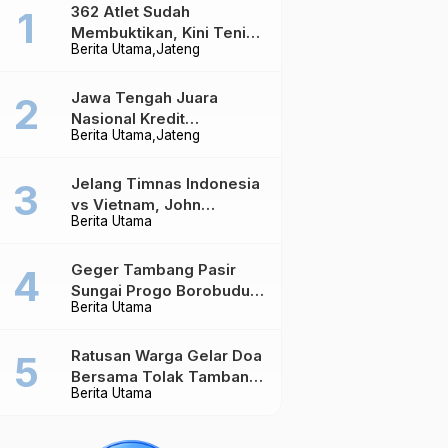
362 Atlet Sudah
Membuktikan, Kini Tenis
Berita Utama
Jateng
Meja Jateng Dibidik Jadi
Kekuatan Nasional
Jawa Tengah Juara
Nasional Kredit
Berita Utama
Jateng
Perumahan, Realisasi
Capai Rp4,96 Triliun
Jelang Timnas Indonesia
vs Vietnam, John
Berita Utama
Herdman Ungkap Hal
yang Dipertaruhkan
Geger Tambang Pasir
Sungai Progo Borobudur,
Berita Utama
Warga Sambeng Hentikan
Alat Berat dan Usir Truk
Ratusan Warga Gelar Doa
Bersama Tolak Tambang
Berita Utama
Pasir di Sungai Progo
Borobudur