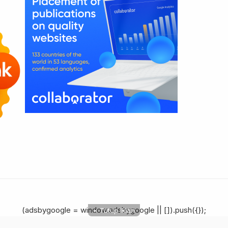
(adsbygoogle = window.adsbygoogle || []).push({});
× Tutup Iklan