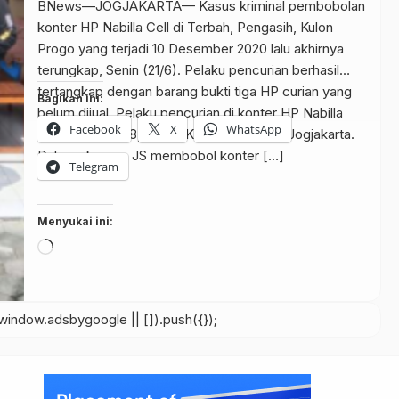
BNews—JOGJAKARTA— Kasus kriminal pembobolan
konter HP Nabilla Cell di Terbah, Pengasih, Kulon
Progo yang terjadi 10 Desember 2020 lalu akhirnya
terungkap, Senin (21/6). Pelaku pencurian berhasil
tertangkap dengan barang bukti tiga HP curian yang
Bagikan ini:
belum dijual. Pelaku pencurian di konter HP Nabilla
Facebook
X
WhatsApp
Cell yakni JS, 38, warga Kricak Tegalrejo Jogjakarta.
Dalam aksinya, JS membobol konter […]
Telegram
Menyukai ini:
Memuat...
indow.adsbygoogle || []).push({});