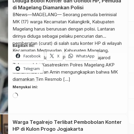
Diduga Bobol Konter dan Gondol HP, Pemuda
di Magelang Diamankan Polisi
BNews—MAGELANG— Seorang pemuda berinisial
MK (17) warga Kecamatan Kaliangkrik, Kabupaten
Magelang harus berurusan dengan polisi. Lantaran
dirinya diduga sebagai pelaku pencurian dan
pemberatan (curat) di salah satu konter HP di wilayah
Bagikan ini:
Kecamatan Mertoyudan, Kabupaten Magelang.
Facebook
X
WhatsApp
Kapolres Magelang AKBP Mochammad Sajarod
Zakun melalui Kasatreskrim Polres Magelang AKP
Telegram
Muhammad Alfan Amin mengungkapkan bahwa MK
diamankan Tim Resmob […]
Menyukai ini:
Memuat...
Warga Tegalrejo Terlibat Pembobolan Konter
HP di Kulon Progo Jogjakarta