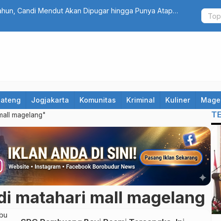
ahun, Candi Mendut Akan Dipugar hingga Punya Atap
Fantastis!
Bidik Selu
Jateng
Jogjakarta
Komunitas
Kriminal
Kuliner
Mage
T
mall magelang"
i matahari mall magelang