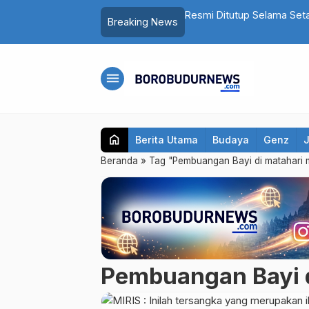
Pria Asal Magelang Akhirnya Ditangkap
Resmi Ditutup Selama Set
Breaking News
Lagi
menu
home
Berita Utama
Budaya
Genz
Beranda
»
Tag "Pembuangan Bayi di matahari 
Pembuangan Bayi d