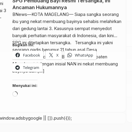
SPG Pembuang Bayi Resmi Tersangka, Ini
Ancaman Hukumannya
BNews—KOTA MAGELANG— Siapa sangka seorang
ibu yang nekat membuang bayinya sehabis melahirkan
dari gedung lantai 3. Kasusnya sempat menyedot
banyak perhatian masyarakat di Indonesia, dan kini
SPG ini ditetapkan tersangka. Tersangka ini yakni
Bagikan ini:
seorang gadis berumur 21 tahun asal Desa
Facebook
X
WhatsApp
Banyuwangi Kecamatan Bandongan Kabupaten
Magelang ini dengan inisial NAN ini nekat membuang
Telegram
bayinya dari […]
Menyukai ini:
Memuat...
indow.adsbygoogle || []).push({});