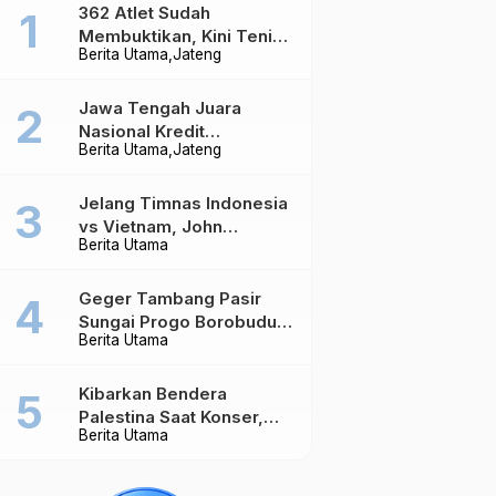
362 Atlet Sudah
Membuktikan, Kini Tenis
Berita Utama
Jateng
Meja Jateng Dibidik Jadi
Kekuatan Nasional
Jawa Tengah Juara
Nasional Kredit
Berita Utama
Jateng
Perumahan, Realisasi
Capai Rp4,96 Triliun
Jelang Timnas Indonesia
vs Vietnam, John
Berita Utama
Herdman Ungkap Hal
yang Dipertaruhkan
Geger Tambang Pasir
Sungai Progo Borobudur,
Berita Utama
Warga Sambeng Hentikan
Alat Berat dan Usir Truk
Kibarkan Bendera
Palestina Saat Konser,
Berita Utama
Massive Attack Dilarang
Masuk Singapura Lagi