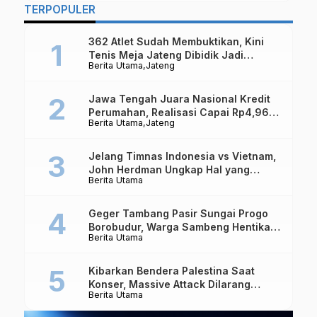
TERPOPULER
362 Atlet Sudah Membuktikan, Kini
Tenis Meja Jateng Dibidik Jadi
Berita Utama
Jateng
Kekuatan Nasional
Jawa Tengah Juara Nasional Kredit
Perumahan, Realisasi Capai Rp4,96
Berita Utama
Jateng
Triliun
Jelang Timnas Indonesia vs Vietnam,
John Herdman Ungkap Hal yang
Berita Utama
Dipertaruhkan
Geger Tambang Pasir Sungai Progo
Borobudur, Warga Sambeng Hentikan
Berita Utama
Alat Berat dan Usir Truk
Kibarkan Bendera Palestina Saat
Konser, Massive Attack Dilarang
Berita Utama
Masuk Singapura Lagi