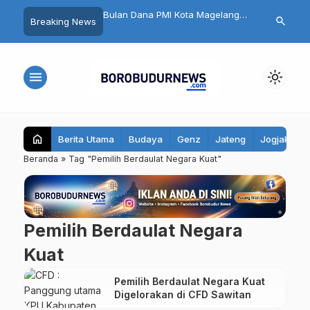
n HUT RI dan HK Gold,
Bulan Dana PMI Kota Magelang
32 Pelajar Kota
search
Breaking News
26 di Magelang Sukses
2026 Dimulai
Ikuti Jambore
00 Pelari
menu
light_mode
home
Berita Utama
Budaya
Genz
Jateng
Jogjakarta
Beranda
»
Tag "Pemilih Berdaulat Negara Kuat"
Pemilih Berdaulat Negara
Kuat
Pemilih Berdaulat Negara Kuat
Digelorakan di CFD Sawitan