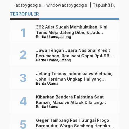
(adsbygoogle = window.adsbygoogle || []).push({});
TERPOPULER
362 Atlet Sudah Membuktikan, Kini
Tenis Meja Jateng Dibidik Jadi
Berita Utama
Jateng
Kekuatan Nasional
Jawa Tengah Juara Nasional Kredit
Perumahan, Realisasi Capai Rp4,96
Berita Utama
Jateng
Triliun
Jelang Timnas Indonesia vs Vietnam,
John Herdman Ungkap Hal yang
Berita Utama
Dipertaruhkan
Kibarkan Bendera Palestina Saat
Konser, Massive Attack Dilarang
Berita Utama
Masuk Singapura Lagi
Geger Tambang Pasir Sungai Progo
Borobudur, Warga Sambeng Hentikan