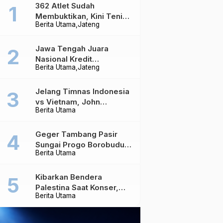
362 Atlet Sudah
Membuktikan, Kini Tenis
Berita Utama
Jateng
Meja Jateng Dibidik Jadi
Kekuatan Nasional
Jawa Tengah Juara
Nasional Kredit
Berita Utama
Jateng
Perumahan, Realisasi
Capai Rp4,96 Triliun
Jelang Timnas Indonesia
vs Vietnam, John
Berita Utama
Herdman Ungkap Hal
yang Dipertaruhkan
Geger Tambang Pasir
Sungai Progo Borobudur,
Berita Utama
Warga Sambeng Hentikan
Alat Berat dan Usir Truk
Kibarkan Bendera
Palestina Saat Konser,
Berita Utama
Massive Attack Dilarang
Masuk Singapura Lagi