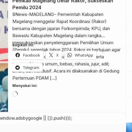
Pemkab Magelang Gelar Rakor, Sukseskan
Pemilu 2024
BNews-MAGELANG– Pemerintah Kabupaten
Magelang menggelar Rapat Koordinasi (Rakor)
bersama dengan jajaran Forkompimda; KPU, dan
Bawaslu Kabupaten Magelang dalam rangka
mensukseskan penyelenggaraan Pemilihan Umum
Bagikan ini:
(Pemilu) serentak tahun 2024. Rakor ini bertujuan agar
Facebook
X
WhatsApp
Pemilu berjalan dengan baik dan sukses serta
memenuhi asas umum, bebas, rahasia, jujur, adil;
Telegram
aman, dan kondusif. Acara ini dilaksanakan di Gedung
Pertemuan PDAM […]
Menyukai ini:
Memuat...
indow.adsbygoogle || []).push({});