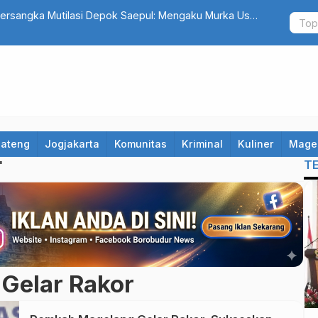
rsangka Mutilasi Depok Saepul: Mengaku Murka Usai
Daftar 8 Do
trakan
Sampaikan 
Jateng
Jogjakarta
Komunitas
Kriminal
Kuliner
Mage
T
"
Gelar Rakor