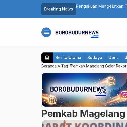
lang Masuk Rumah Sakit Usai Santap
Pengakuan Mengejutkan Te
Breaking News
Digerayangi Korban di Kon
menu
home
Berita Utama
Budaya
Genz
Beranda
»
Tag "Pemkab Magelang Gelar Rakor
Pemkab Magelang 