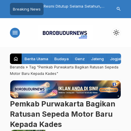
bret Wanita Saat Motor
Resmi Ditutup Selama Setahun,
Fantastis! Pr
search
Breaking News
ia Asal Magelang
Candi Mendut Akan Dipugar
Warung Tong
itangkap Polisi
hingga Punya Atap Lagi
Juta, Bupati
Seluruh Kec
menu
light_mode
home
Berita Utama
Budaya
Genz
Jateng
Jogjakarta
Beranda
»
Tag "Pemkab Purwakarta Bagikan Ratusan Sepeda
Motor Baru Kepada Kades"
Pemkab Purwakarta Bagikan
Ratusan Sepeda Motor Baru
Kepada Kades