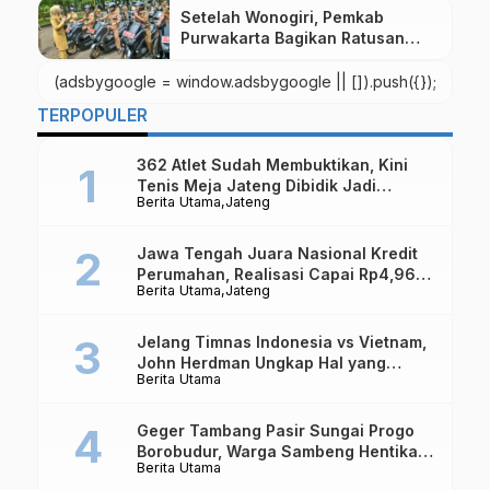
Setelah Wonogiri, Pemkab
Purwakarta Bagikan Ratusan
Sepeda Motor Baru Kepada
Kades
(adsbygoogle = window.adsbygoogle || []).push({});
TERPOPULER
362 Atlet Sudah Membuktikan, Kini
Tenis Meja Jateng Dibidik Jadi
Berita Utama
Jateng
Kekuatan Nasional
Jawa Tengah Juara Nasional Kredit
Perumahan, Realisasi Capai Rp4,96
Berita Utama
Jateng
Triliun
Jelang Timnas Indonesia vs Vietnam,
John Herdman Ungkap Hal yang
Berita Utama
Dipertaruhkan
Geger Tambang Pasir Sungai Progo
Borobudur, Warga Sambeng Hentikan
Berita Utama
Alat Berat dan Usir Truk