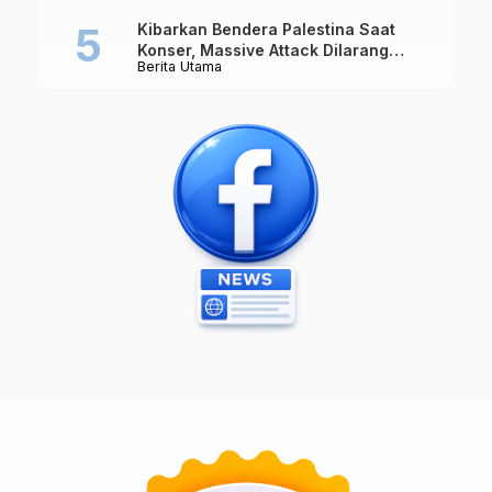
Kibarkan Bendera Palestina Saat
Konser, Massive Attack Dilarang
Berita Utama
Masuk Singapura Lagi