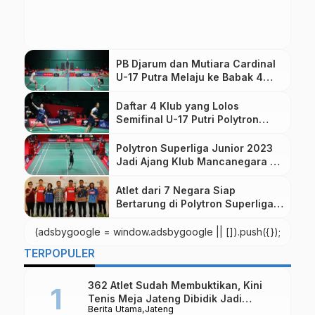
PB Djarum dan Mutiara Cardinal
U-17 Putra Melaju ke Babak 4
Besar Polytron Superliga Junior
2023
Daftar 4 Klub yang Lolos
Semifinal U-17 Putri Polytron
Superliga Junior 2023
Polytron Superliga Junior 2023
Jadi Ajang Klub Mancanegara Uji
Mental dan Kemampuan Atlet
Atlet dari 7 Negara Siap
Bertarung di Polytron Superliga
Junior 2023, Digelar di Gor
Djarum Magelang
(adsbygoogle = window.adsbygoogle || []).push({});
TERPOPULER
362 Atlet Sudah Membuktikan, Kini
Tenis Meja Jateng Dibidik Jadi
Berita Utama
Jateng
Kekuatan Nasional