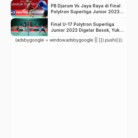
PB Djarum Vs Jaya Raya di Final
Polytron Superliga Junior 2023
kategori U-19, Jangan Lupa
Saksikan!
Final U-17 Polytron Superliga
Junior 2023 Digelar Besok, Yuk
Saksikan!
(adsbygoogle = window.adsbygoogle || []).push({});