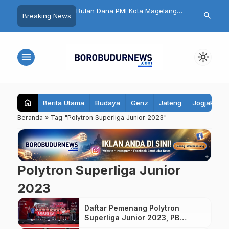
n HUT RI dan HK Gold,
Bulan Dana PMI Kota Magelang
32 Pelajar Kota
search
Breaking News
26 di Magelang Sukses
2026 Dimulai
Ikuti Jambore
00 Pelari
menu
light_mode
home
Berita Utama
Budaya
Genz
Jateng
Jogjakarta
Beranda
»
Tag "Polytron Superliga Junior 2023"
Polytron Superliga Junior
2023
Daftar Pemenang Polytron
Superliga Junior 2023, PB
Djarum Juara Umum