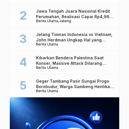
Jawa Tengah Juara Nasional Kredit
Perumahan, Realisasi Capai Rp4,96
Berita Utama
Jateng
Triliun
Jelang Timnas Indonesia vs Vietnam,
John Herdman Ungkap Hal yang
Berita Utama
Dipertaruhkan
Kibarkan Bendera Palestina Saat
Konser, Massive Attack Dilarang
Berita Utama
Masuk Singapura Lagi
Geger Tambang Pasir Sungai Progo
Borobudur, Warga Sambeng Hentikan
Berita Utama
Alat Berat dan Usir Truk