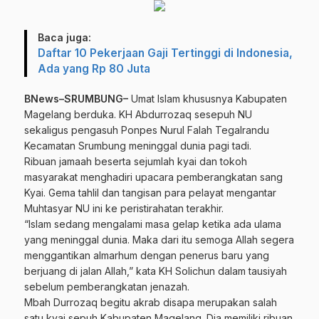
Baca juga:
Daftar 10 Pekerjaan Gaji Tertinggi di Indonesia,
Ada yang Rp 80 Juta
BNews–SRUMBUNG–
Umat Islam khususnya Kabupaten
Magelang berduka. KH Abdurrozaq sesepuh NU
sekaligus pengasuh Ponpes Nurul Falah Tegalrandu
Kecamatan Srumbung meninggal dunia pagi tadi.
Ribuan jamaah beserta sejumlah kyai dan tokoh
masyarakat menghadiri upacara pemberangkatan sang
Kyai. Gema tahlil dan tangisan para pelayat mengantar
Muhtasyar NU ini ke peristirahatan terakhir.
“Islam sedang mengalami masa gelap ketika ada ulama
yang meninggal dunia. Maka dari itu semoga Allah segera
menggantikan almarhum dengan penerus baru yang
berjuang di jalan Allah,” kata KH Solichun dalam tausiyah
sebelum pemberangkatan jenazah.
Mbah Durrozaq begitu akrab disapa merupakan salah
satu kyai sepuh Kabupaten Magelang. Dia memiliki ribuan