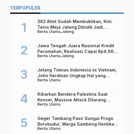
Jateng Akan Lakukan
Terpanjang di Jalan
L
Penyekatan Tiap Hari
Grabag
…
TERPOPULER
T
Libur
D
362 Atlet Sudah Membuktikan, Kini
R
Tenis Meja Jateng Dibidik Jadi
Berita Utama
Jateng
Kekuatan Nasional
Jawa Tengah Juara Nasional Kredit
Perumahan, Realisasi Capai Rp4,96
Berita Utama
Jateng
Triliun
Jelang Timnas Indonesia vs Vietnam,
John Herdman Ungkap Hal yang
Berita Utama
Dipertaruhkan
Kibarkan Bendera Palestina Saat
Konser, Massive Attack Dilarang
Berita Utama
Masuk Singapura Lagi
Geger Tambang Pasir Sungai Progo
Borobudur, Warga Sambeng Hentikan
Berita Utama
Alat Berat dan Usir Truk