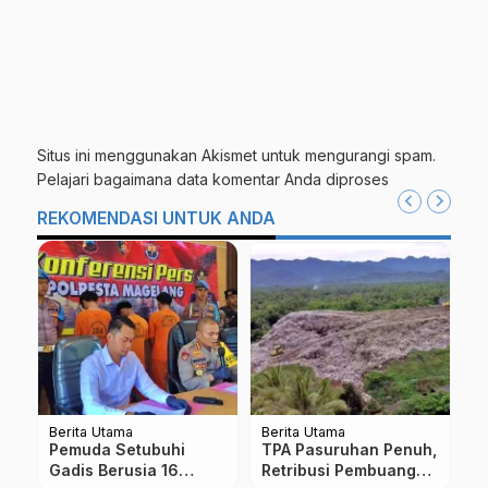
Situs ini menggunakan Akismet untuk mengurangi spam.
Pelajari bagaimana data komentar Anda diproses
REKOMENDASI UNTUK ANDA
Berita Utama
Jateng
Berita Utama
Be
J
h,
Antisipasi Lonjakan
VIDEO Penampakan
T
an
Kasus Covid, Polda
Udara Lukisan Ikan Koi
S