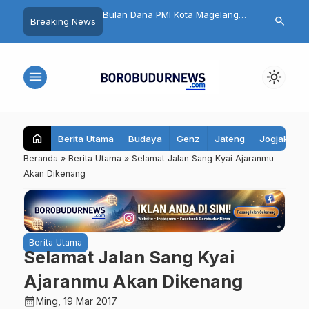
n HUT RI dan HK Gold,
Bulan Dana PMI Kota Magelang
32 Pelajar Kota
search
Breaking News
26 di Magelang Sukses
2026 Dimulai
Ikuti Jambore
00 Pelari
menu
light_mode
home
Berita Utama
Budaya
Genz
Jateng
Jogjakarta
Beranda
»
Berita Utama
»
Selamat Jalan Sang Kyai Ajaranmu
Akan Dikenang
Berita Utama
Selamat Jalan Sang Kyai
Ajaranmu Akan Dikenang
calendar_month
Ming, 19 Mar 2017