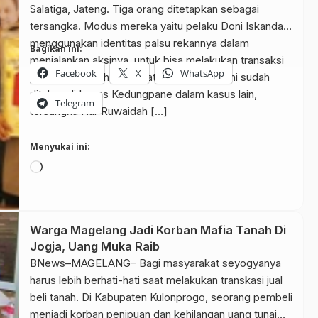
Salatiga, Jateng. Tiga orang ditetapkan sebagai
tersangka. Modus mereka yaitu pelaku Doni Iskandar
menggunakan identitas palsu rekannya dalam
Bagikan ini:
menjalankan aksinya, untuk bisa melakukan transaksi
Facebook
X
WhatsApp
pembelian tanah. “Jadi satu tersangka Doni sudah
ditahan di Lapas Kedungpane dalam kasus lain,
Telegram
tersangka Nur Ruwaidah […]
Menyukai ini:
Memuat...
Warga Magelang Jadi Korban Mafia Tanah Di
Jogja, Uang Muka Raib
BNews–MAGELANG– Bagi masyarakat seyogyanya
harus lebih berhati-hati saat melakukan transkasi jual
beli tanah. Di Kabupaten Kulonprogo, seorang pembeli
menjadi korban penipuan dan kehilangan uang tunai