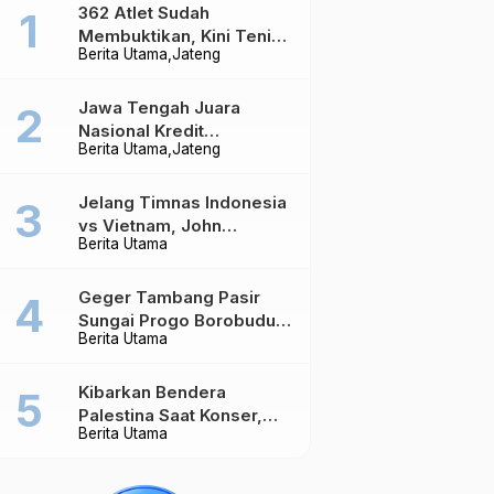
362 Atlet Sudah
Membuktikan, Kini Tenis
Berita Utama
Jateng
Meja Jateng Dibidik Jadi
Kekuatan Nasional
Jawa Tengah Juara
Nasional Kredit
Berita Utama
Jateng
Perumahan, Realisasi
Capai Rp4,96 Triliun
Jelang Timnas Indonesia
vs Vietnam, John
Berita Utama
Herdman Ungkap Hal
yang Dipertaruhkan
Geger Tambang Pasir
Sungai Progo Borobudur,
Berita Utama
Warga Sambeng Hentikan
Alat Berat dan Usir Truk
Kibarkan Bendera
Palestina Saat Konser,
Berita Utama
Massive Attack Dilarang
Masuk Singapura Lagi