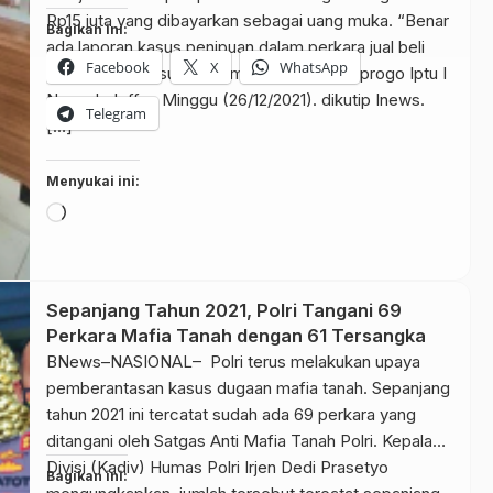
Rp15 juta yang dibayarkan sebagai uang muka. “Benar
Bagikan ini:
ada laporan kasus penipuan dalam perkara jual beli
Facebook
X
WhatsApp
tanah,” kata Kasubag Humas Polres Kulonprogo Iptu I
Nengah Jeffry, Minggu (26/12/2021). dikutip Inews.
Telegram
[…]
Menyukai ini:
Memuat...
Sepanjang Tahun 2021, Polri Tangani 69
Perkara Mafia Tanah dengan 61 Tersangka
BNews–NASIONAL– Polri terus melakukan upaya
pemberantasan kasus dugaan mafia tanah. Sepanjang
tahun 2021 ini tercatat sudah ada 69 perkara yang
ditangani oleh Satgas Anti Mafia Tanah Polri. Kepala
Divisi (Kadiv) Humas Polri Irjen Dedi Prasetyo
Bagikan ini: