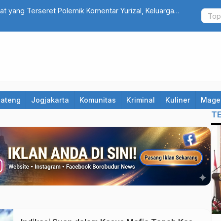
at yang Terseret Polemik Komentar Yurizal, Keluarga
Catat! 10 R
Hindari Jalu
Jateng
Jogjakarta
Komunitas
Kriminal
Kuliner
Mage
T