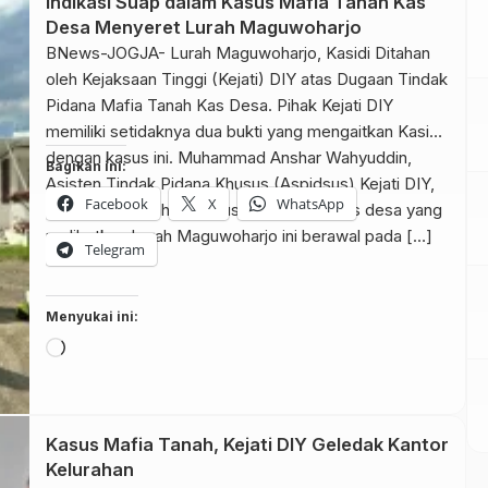
Indikasi Suap dalam Kasus Mafia Tanah Kas
Desa Menyeret Lurah Maguwoharjo
BNews-JOGJA- Lurah Maguwoharjo, Kasidi Ditahan
oleh Kejaksaan Tinggi (Kejati) DIY atas Dugaan Tindak
Pidana Mafia Tanah Kas Desa. Pihak Kejati DIY
memiliki setidaknya dua bukti yang mengaitkan Kasidi
dengan kasus ini. Muhammad Anshar Wahyuddin,
Bagikan ini:
Asisten Tindak Pidana Khusus (Aspidsus) Kejati DIY,
Facebook
X
WhatsApp
menjelaskan bahwa kasus mafia tanah kas desa yang
melibatkan Lurah Maguwoharjo ini berawal pada […]
Telegram
Menyukai ini:
Memuat...
Kasus Mafia Tanah, Kejati DIY Geledak Kantor
Kelurahan