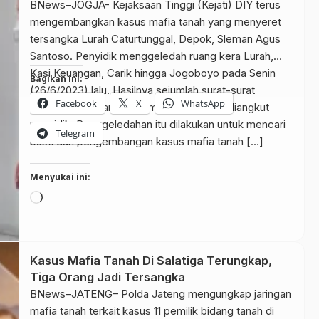
BNews–JOGJA- Kejaksaan Tinggi (Kejati) DIY terus
mengembangkan kasus mafia tanah yang menyeret
tersangka Lurah Caturtunggal, Depok, Sleman Agus
Santoso. Penyidik menggeledah ruang kera Lurah,
Kasi Keuangan, Carik hingga Jogoboyo pada Senin
Bagikan ini:
(26/6/2023) lalu. Hasilnya sejumlah surat-surat
Facebook
X
WhatsApp
berkaitan dengan kasus mafia tanah pun diangkut
penyidik. Penggeledahan itu dilakukan untuk mencari
Telegram
bukti dan pengembangan kasus mafia tanah […]
Menyukai ini:
Memuat...
Kasus Mafia Tanah Di Salatiga Terungkap,
Tiga Orang Jadi Tersangka
BNews–JATENG– Polda Jateng mengungkap jaringan
mafia tanah terkait kasus 11 pemilik bidang tanah di