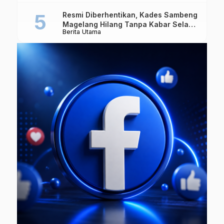
Makanan
Resmi Diberhentikan, Kades Sambeng
Magelang Hilang Tanpa Kabar Selama
Berita Utama
7 Bulan