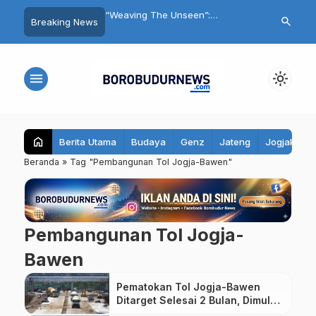
kusi Lintas Iman,
“Weaving The Unseen”:
FMKI Gelar Di
search
Breaking News
but Kota Magelang
Menjelajah Karya Unik Ratih
dan Deklarasi
eberagaman
Alsaira di ARTOTEL Leguna
Magelang
Magelang
menu
light_mode
home
Berita Utama
Budaya
Genz
Jateng
Jogjakarta
Beranda
»
Tag "Pembangunan Tol Jogja-Bawen"
Pembangunan Tol Jogja-
Bawen
Pematokan Tol Jogja-Bawen
Ditarget Selesai 2 Bulan, Dimulai
Dari Sleman