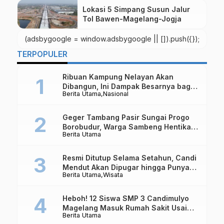
Lokasi 5 Simpang Susun Jalur
Tol Bawen-Magelang-Jogja
(adsbygoogle = window.adsbygoogle || []).push({});
TERPOPULER
Ribuan Kampung Nelayan Akan
Dibangun, Ini Dampak Besarnya bagi
Berita Utama
Nasional
Ekonomi Indonesia
Geger Tambang Pasir Sungai Progo
Borobudur, Warga Sambeng Hentikan
Berita Utama
Alat Berat dan Usir Truk
Resmi Ditutup Selama Setahun, Candi
Mendut Akan Dipugar hingga Punya
Berita Utama
Wisata
Atap Lagi
Heboh! 12 Siswa SMP 3 Candimulyo
Magelang Masuk Rumah Sakit Usai
Berita Utama
Santap MBG, Polisi Ambil Sampel