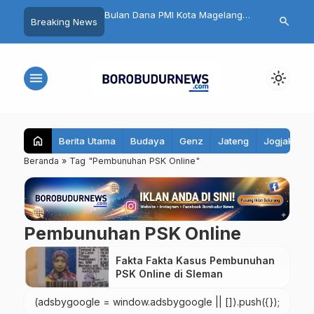
n HUT RI dan HK Gold,
Bulan Dana PMI Kota Magelang
32 Pelajar Kota
search
Breaking News
26 di Magelang Sukses
2026 Dimulai
Ikuti Jambore
00 Pelari
menu
light_mode
home
Berita Utama
Budaya
Genz
Jateng
Jogjakarta
Beranda
»
Tag "Pembunuhan PSK Online"
Pembunuhan PSK Online
Fakta Fakta Kasus Pembunuhan
PSK Online di Sleman
(adsbygoogle = window.adsbygoogle || []).push({});