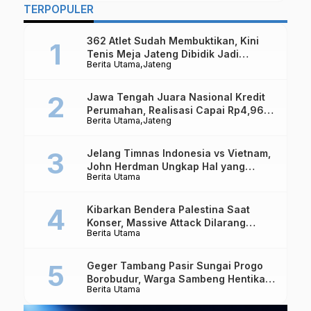
TERPOPULER
362 Atlet Sudah Membuktikan, Kini
Tenis Meja Jateng Dibidik Jadi
Berita Utama
Jateng
Kekuatan Nasional
Jawa Tengah Juara Nasional Kredit
Perumahan, Realisasi Capai Rp4,96
Berita Utama
Jateng
Triliun
Jelang Timnas Indonesia vs Vietnam,
John Herdman Ungkap Hal yang
Berita Utama
Dipertaruhkan
Kibarkan Bendera Palestina Saat
Konser, Massive Attack Dilarang
Berita Utama
Masuk Singapura Lagi
Geger Tambang Pasir Sungai Progo
Borobudur, Warga Sambeng Hentikan
Berita Utama
Alat Berat dan Usir Truk