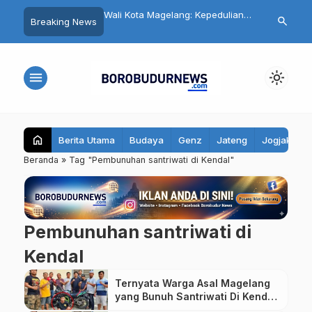
srah! PUMA FC Cetak
Wali Kota Magelang: Kepedulian
Keluhkan Har
search
Breaking News
ik Akhir, Lalu Juara
Lingkungan Berawal dari Hati dan
Peternak Mag
Dandim Cup 2 2026
Nilai Keagamaan
Damai Bagik
menu
light_mode
home
Berita Utama
Budaya
Genz
Jateng
Jogjakarta
Beranda
»
Tag "Pembunuhan santriwati di Kendal"
Pembunuhan santriwati di
Kendal
Ternyata Warga Asal Magelang
yang Bunuh Santriwati Di Kendal
Rekam Aksinya