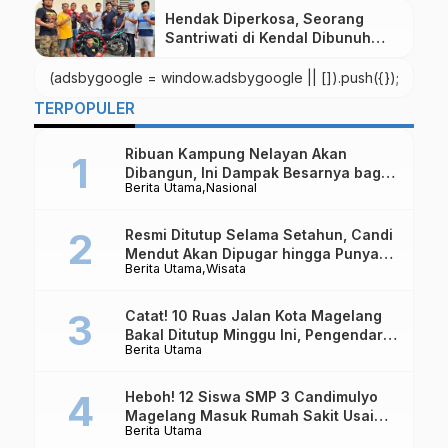
Hendak Diperkosa, Seorang
Santriwati di Kendal Dibunuh
Oleh Pemuda Asal Magelang
(adsbygoogle = window.adsbygoogle || []).push({});
TERPOPULER
Ribuan Kampung Nelayan Akan
Dibangun, Ini Dampak Besarnya bagi
Berita Utama
Nasional
Ekonomi Indonesia
Resmi Ditutup Selama Setahun, Candi
Mendut Akan Dipugar hingga Punya
Berita Utama
Wisata
Atap Lagi
Catat! 10 Ruas Jalan Kota Magelang
Bakal Ditutup Minggu Ini, Pengendara
Berita Utama
Diminta Hindari Jalur Berikut
Heboh! 12 Siswa SMP 3 Candimulyo
Magelang Masuk Rumah Sakit Usai
Berita Utama
Santap MBG, Polisi Ambil Sampel