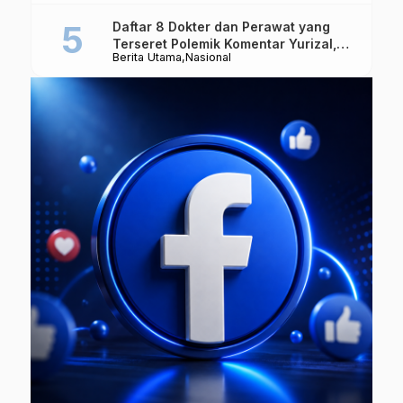
Makanan
Daftar 8 Dokter dan Perawat yang
Terseret Polemik Komentar Yurizal,
Berita Utama
Nasional
Keluarga Sampaikan Pesan Ini