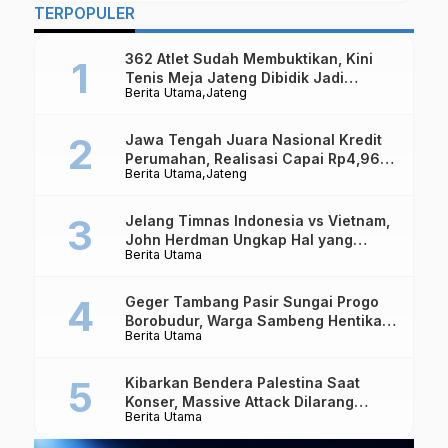
TERPOPULER
362 Atlet Sudah Membuktikan, Kini
Tenis Meja Jateng Dibidik Jadi
Berita Utama
Jateng
Kekuatan Nasional
Jawa Tengah Juara Nasional Kredit
Perumahan, Realisasi Capai Rp4,96
Berita Utama
Jateng
Triliun
Jelang Timnas Indonesia vs Vietnam,
John Herdman Ungkap Hal yang
Berita Utama
Dipertaruhkan
Geger Tambang Pasir Sungai Progo
Borobudur, Warga Sambeng Hentikan
Berita Utama
Alat Berat dan Usir Truk
Kibarkan Bendera Palestina Saat
Konser, Massive Attack Dilarang
Berita Utama
Masuk Singapura Lagi