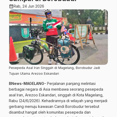
calendar_month
Rab, 24 Jun 2026
Pesepeda Asal Iran Singgah di Magelang, Borobudur Jadi
Tujuan Utama Arezoo Eskandari
BNews-MAGELANG-
Perjalanan panjang melintasi
berbagai negara di Asia membawa seorang pesepeda
asal Iran, Arezoo Eskandari, singgah di Kota Magelang,
Rabu (24/6/2026). Kehadirannya di wilayah yang menjadi
gerbang menuju kawasan Candi Borobudur tersebut
disambut hangat oleh komunitas pesepeda dan