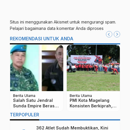
Situs ini menggunakan Akismet untuk mengurangi spam.
Pelajari bagaimana data komentar Anda diproses
REKOMENDASI UNTUK ANDA
Berita Utama
Berita Utama
Be
Salah Satu Jendral
PMI Kota Magelang
V
Sunda Empire Berasal
Konsisten Berkiprah,
L
dari Windusari
Relawan Turut Bantu
H
TERPOPULER
di
Magelang
Bencana
S
362 Atlet Sudah Membuktikan, Kini