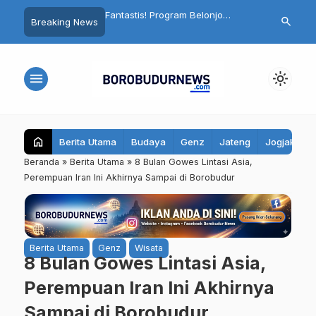
utup Selama Setahun,
Fantastis! Program Belonjo
Terungkap! 
search
Breaking News
dut Akan Dipugar
Warung Tonggo Raup Rp203
Sudah Siapka
nya Atap Lagi
Juta, Bupati Magelang Bidik
Pilgub 2029, 
Seluruh Kecamatan
menu
light_mode
home
Berita Utama
Budaya
Genz
Jateng
Jogjakarta
Beranda
»
Berita Utama
»
8 Bulan Gowes Lintasi Asia,
Perempuan Iran Ini Akhirnya Sampai di Borobudur
Berita Utama
Genz
Wisata
8 Bulan Gowes Lintasi Asia,
Perempuan Iran Ini Akhirnya
Sampai di Borobudur