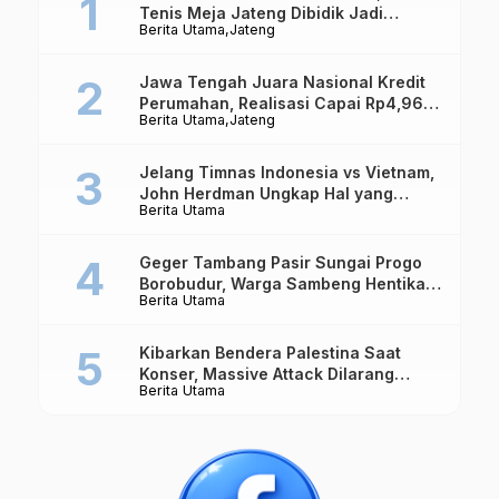
Tenis Meja Jateng Dibidik Jadi
Berita Utama
Jateng
Kekuatan Nasional
Jawa Tengah Juara Nasional Kredit
Perumahan, Realisasi Capai Rp4,96
Berita Utama
Jateng
Triliun
Jelang Timnas Indonesia vs Vietnam,
John Herdman Ungkap Hal yang
Berita Utama
Dipertaruhkan
Geger Tambang Pasir Sungai Progo
Borobudur, Warga Sambeng Hentikan
Berita Utama
Alat Berat dan Usir Truk
Kibarkan Bendera Palestina Saat
Konser, Massive Attack Dilarang
Berita Utama
Masuk Singapura Lagi