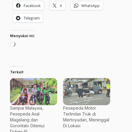
Facebook
X
WhatsApp
Telegram
Menyukai ini:
Memuat...
Terkait
Sampai Malaysia,
Pesepeda Motor
Pesepeda Asal
Terlindas Truk di
Magelang dan
Mertoyudan, Meninggal
Gorontalo Ditemui
Di Lokasi
Dubes RI