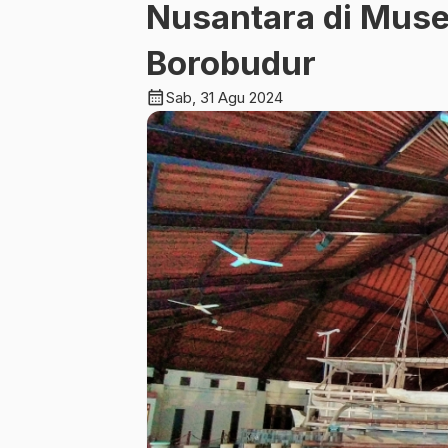
Nusantara di Mus
Borobudur
calendar_month
Sab, 31 Agu 2024