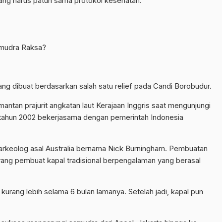
yang harus patuh sama protokol kesehatan.
amudra Raksa?
ng dibuat berdasarkan salah satu relief pada Candi Borobudur.
 mantan prajurit angkatan laut Kerajaan Inggris saat mengunjungi
 tahun 2002 bekerjasama dengan pemerintah Indonesia
rkeolog asal Australia bernama Nick Burningham. Pembuatan
eorang pembuat kapal tradisional berpengalaman yang berasal
urang lebih selama 6 bulan lamanya. Setelah jadi, kapal pun