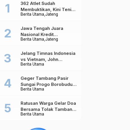
362 Atlet Sudah
Membuktikan, Kini Tenis
Berita Utama
Jateng
Meja Jateng Dibidik Jadi
Kekuatan Nasional
Jawa Tengah Juara
Nasional Kredit
Berita Utama
Jateng
Perumahan, Realisasi
Capai Rp4,96 Triliun
Jelang Timnas Indonesia
vs Vietnam, John
Berita Utama
Herdman Ungkap Hal
yang Dipertaruhkan
Geger Tambang Pasir
Sungai Progo Borobudur,
Berita Utama
Warga Sambeng Hentikan
Alat Berat dan Usir Truk
Ratusan Warga Gelar Doa
Bersama Tolak Tambang
Berita Utama
Pasir di Sungai Progo
Borobudur