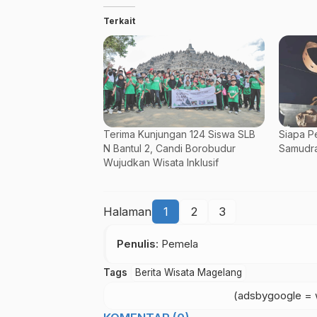
Terkait
Terima Kunjungan 124 Siswa SLB
Siapa P
N Bantul 2, Candi Borobudur
Samudra
Wujudkan Wisata Inklusif
Halaman
1
2
3
Penulis
: Pemela
Tags
Berita Wisata Magelang
(adsbygoogle = w