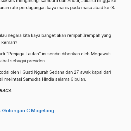
 sukses mengarungi samudra dari Ancol, Jakarta hingga ke
jalanan rute perdagangan kayu manis pada masa abad ke-8.
alau negara kita kaya banget akan rempah￾rempah yang
g kemari?
i “Penjaga Lautan” ini sendiri diberikan oleh Megawati
abat sebagai presiden.
odai oleh I Gusti Ngurah Sedana dan 27 awak kapal dari
il melintasi Samudra Hindia selama 6 bulan.
MBACA
k Golongan C Magelang