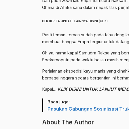
Dan pada 2006 lalu Kapal Samudra Raksa ini
Ghana di Afrika sana dalam napak tilas per
CEK BERITA UPDATE LAINNYA DISINI (KLIK)
Pasti teman-teman sudah pada tahu dong k
membuat bangsa Eropa tergiur untuk datan
Oh ya, nama kapal Samudra Raksa yang berart
Soekarnoputri pada waktu beliau masih menj
Perjalanan ekspedisi kayu manis yang dinahk
berbagai negara secara bergantian ini berhas
Kapal…
KLIK DISINI UNTUK LANJUT ME
Baca juga:
Pasukan Gabungan Sosialisasi Tru
About The Author