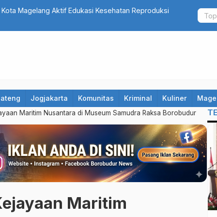
 Kota Magelang Aktif Edukasi Kesehatan Reproduksi
Geruduk Ke
Kades
Jateng
Jogjakarta
Komunitas
Kriminal
Kuliner
Mage
T
jayaan Maritim Nusantara di Museum Samudra Raksa Borobudur
Kejayaan Maritim