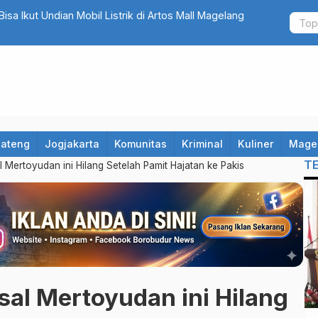
Rapatkan Barisan, Muhammadiyah Didekati untuk Rebut
Heboh! 12 
MBG, Polis
Jateng
Jogjakarta
Komunitas
Kriminal
Kuliner
Mage
T
Mertoyudan ini Hilang Setelah Pamit Hajatan ke Pakis
al Mertoyudan ini Hilang