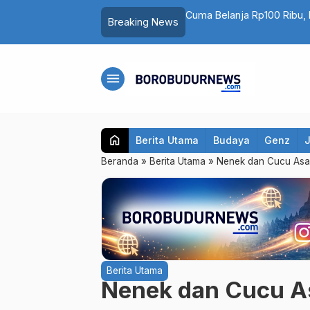
 Mobil Listrik di Artos Mall Magelang
PAN Kota Magelang Mulai 
Breaking News
…
2 Kursi di Pemilu 2029
menu
home
Berita Utama
Budaya
Genz
Beranda
»
Berita Utama
»
Nenek dan Cucu Asal 
Berita Utama
Nenek dan Cucu As