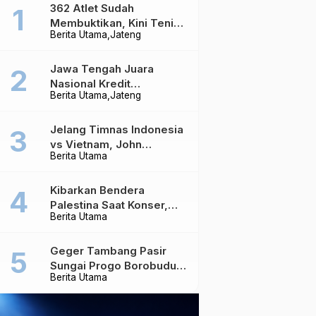
362 Atlet Sudah
Membuktikan, Kini Tenis
Berita Utama
Jateng
Meja Jateng Dibidik Jadi
Kekuatan Nasional
Jawa Tengah Juara
Nasional Kredit
Berita Utama
Jateng
Perumahan, Realisasi
Capai Rp4,96 Triliun
Jelang Timnas Indonesia
vs Vietnam, John
Berita Utama
Herdman Ungkap Hal
yang Dipertaruhkan
Kibarkan Bendera
Palestina Saat Konser,
Berita Utama
Massive Attack Dilarang
Masuk Singapura Lagi
Geger Tambang Pasir
Sungai Progo Borobudur,
Berita Utama
Warga Sambeng Hentikan
Alat Berat dan Usir Truk