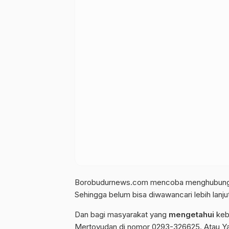
Borobudurnews.com mencoba menghubungi p
Sehingga belum bisa diwawancari lebih lanjut
Dan bagi masyarakat yang
mengetahui
keb
Mertoyudan di nomor 0293-326625. Atau Y