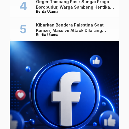
Geger Tambang Pasir Sungai Progo
Borobudur, Warga Sambeng Hentikan
Berita Utama
Alat Berat dan Usir Truk
Kibarkan Bendera Palestina Saat
Konser, Massive Attack Dilarang
Berita Utama
Masuk Singapura Lagi