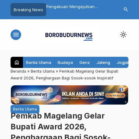
n Mengejutkan
Daftar 8 Dokter dan Perawat yang
Catat! 10 Ru
search
Breaking News
 Mutilasi Depok Saepul:
Terseret Polemik Komentar
Magelang Bak
urka Usai Digerayangi
Yurizal, Keluarga Sampaikan
Ini, Pengenda
 Kontrakan
Pesan Ini
Jalur Berikut
menu
light_mode
home
Berita Utama
Budaya
Genz
Jateng
Jogjakarta
Beranda
»
Berita Utama
»
Pemkab Magelang Gelar Bupati
Award 2026, Penghargaan Bagi Sosok-sosok Inspiratif
Berita Utama
Pemkab Magelang Gelar
Bupati Award 2026,
Penghargaan Bagi Sosok-