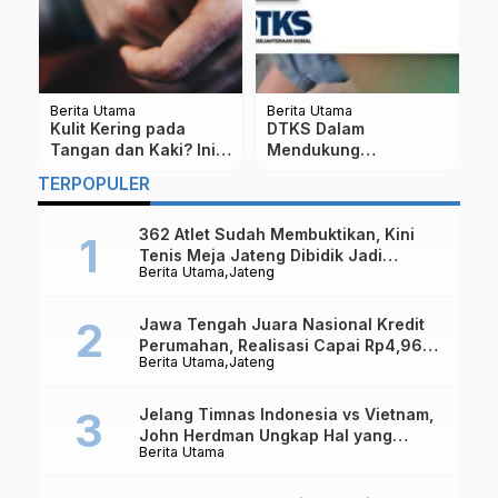
Berita Utama
Berita Utama
Be
Kulit Kering pada
DTKS Dalam
K
Tangan dan Kaki? Ini
Mendukung
K
l
Penyebab dan Cara
Kesejahteraan Sosial
S
TERPOPULER
Mengatasinya
di Indonesia, ini Cara
D
Dapat Bantuannya
362 Atlet Sudah Membuktikan, Kini
Tenis Meja Jateng Dibidik Jadi
Berita Utama
Jateng
Kekuatan Nasional
Jawa Tengah Juara Nasional Kredit
Perumahan, Realisasi Capai Rp4,96
Berita Utama
Jateng
Triliun
Jelang Timnas Indonesia vs Vietnam,
John Herdman Ungkap Hal yang
Berita Utama
Dipertaruhkan