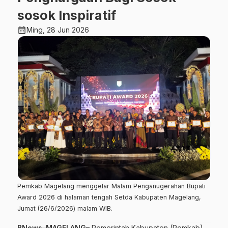
sosok Inspiratif
calendar_month
Ming, 28 Jun 2026
Pemkab Magelang menggelar Malam Penganugerahan Bupati
Award 2026 di halaman tengah Setda Kabupaten Magelang,
Jumat (26/6/2026) malam WIB.
BNews–MAGELANG–
Pemerintah Kabupaten (Pemkab)