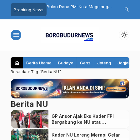
n HUT RI dan HK Gold,
Bulan Dana PMI Kota Magelang
32 Pelajar Kota
search
Breaking News
26 di Magelang Sukses
2026 Dimulai
Ikuti Jambore
00 Pelari
menu
light_mode
home
Berita Utama
Budaya
Genz
Jateng
Jogjakarta
Beranda
»
Tag "Berita NU"
Berita NU
GP Ansor Ajak Eks Kader FPI
Bergabung ke NU atau
Muhammadiyah
Kader NU Lereng Merapi Gelar