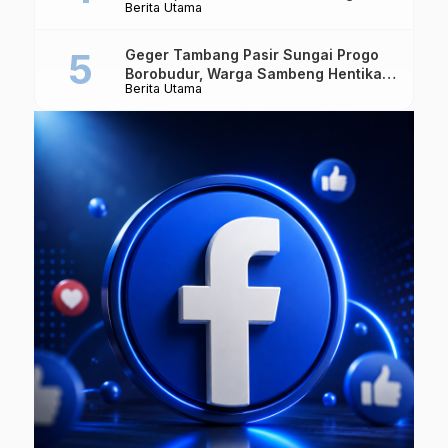
Berita Utama
Masuk Singapura Lagi
Geger Tambang Pasir Sungai Progo
Borobudur, Warga Sambeng Hentikan
Berita Utama
Alat Berat dan Usir Truk