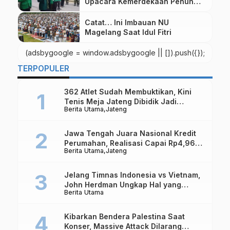
Upacara Kemerdekaan Penuh
Khidmat
Catat… Ini Imbauan NU
Magelang Saat Idul Fitri
(adsbygoogle = window.adsbygoogle || []).push({});
TERPOPULER
362 Atlet Sudah Membuktikan, Kini
Tenis Meja Jateng Dibidik Jadi
Berita Utama
Jateng
Kekuatan Nasional
Jawa Tengah Juara Nasional Kredit
Perumahan, Realisasi Capai Rp4,96
Berita Utama
Jateng
Triliun
Jelang Timnas Indonesia vs Vietnam,
John Herdman Ungkap Hal yang
Berita Utama
Dipertaruhkan
Kibarkan Bendera Palestina Saat
Konser, Massive Attack Dilarang