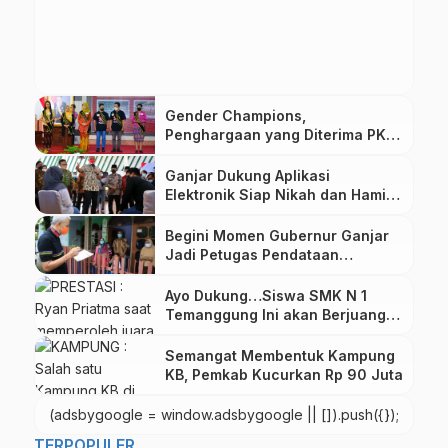
Gender Champions,
Penghargaan yang Diterima PKK
Kabupaten Magelang
Ganjar Dukung Aplikasi
Elektronik Siap Nikah dan Hamil
Milik BKKBN RI
Begini Momen Gubernur Ganjar
Jadi Petugas Pendataan
Keluarga di Semarang
Ayo Dukung…Siswa SMK N 1
Temanggung Ini akan Berjuang di
Malaysia
Semangat Membentuk Kampung
KB, Pemkab Kucurkan Rp 90 Juta
(adsbygoogle = window.adsbygoogle || []).push({});
TERPOPULER