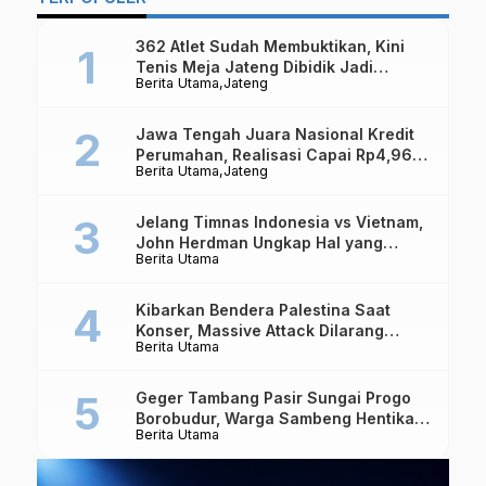
362 Atlet Sudah Membuktikan, Kini
Tenis Meja Jateng Dibidik Jadi
Berita Utama
Jateng
Kekuatan Nasional
Jawa Tengah Juara Nasional Kredit
Perumahan, Realisasi Capai Rp4,96
Berita Utama
Jateng
Triliun
Jelang Timnas Indonesia vs Vietnam,
John Herdman Ungkap Hal yang
Berita Utama
Dipertaruhkan
Kibarkan Bendera Palestina Saat
Konser, Massive Attack Dilarang
Berita Utama
Masuk Singapura Lagi
Geger Tambang Pasir Sungai Progo
Borobudur, Warga Sambeng Hentikan
Berita Utama
Alat Berat dan Usir Truk