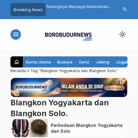
gelang Libatkan
Pentingnya Menjaga Kebersihan
Ribuan Kamp
search
Breaking News
t Luas dalam
Mulut: Kenali Penyebab Halitosis
Dibangun, In
n HUT ke-81 RI
dan Cara Mengatasinya
bagi Ekonomi
menu
light_mode
home
Berita Utama
Budaya
Genz
Jateng
Jogjakarta
Beranda
»
Tag "Blangkon Yogyakarta dan Blangkon Solo."
Blangkon Yogyakarta dan
Blangkon Solo.
Perbedaan Blangkon Yogyakarta
dan Solo