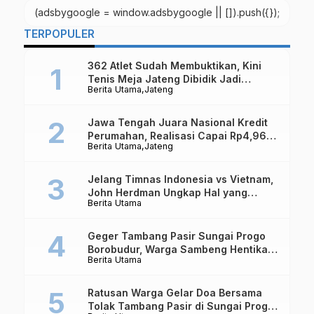
(adsbygoogle = window.adsbygoogle || []).push({});
TERPOPULER
362 Atlet Sudah Membuktikan, Kini
Tenis Meja Jateng Dibidik Jadi
Berita Utama
Jateng
Kekuatan Nasional
Jawa Tengah Juara Nasional Kredit
Perumahan, Realisasi Capai Rp4,96
Berita Utama
Jateng
Triliun
Jelang Timnas Indonesia vs Vietnam,
John Herdman Ungkap Hal yang
Berita Utama
Dipertaruhkan
Geger Tambang Pasir Sungai Progo
Borobudur, Warga Sambeng Hentikan
Berita Utama
Alat Berat dan Usir Truk
Ratusan Warga Gelar Doa Bersama
Tolak Tambang Pasir di Sungai Progo