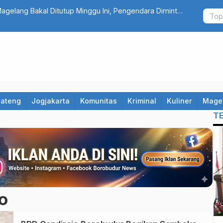
Magelang Bakal Ditutup Minggu Ini, Pengendara Diminta
El Nino An
Kekeringan 
Jateng
Jogjakarta
Komunitas
Kriminal
Kuliner
Mage
T
o