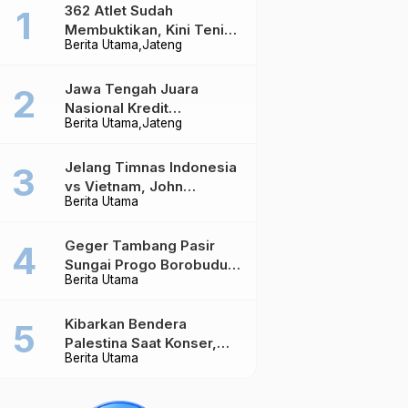
362 Atlet Sudah
Membuktikan, Kini Tenis
Berita Utama
Jateng
Meja Jateng Dibidik Jadi
Kekuatan Nasional
Jawa Tengah Juara
Nasional Kredit
Berita Utama
Jateng
Perumahan, Realisasi
Capai Rp4,96 Triliun
Jelang Timnas Indonesia
vs Vietnam, John
Berita Utama
Herdman Ungkap Hal
yang Dipertaruhkan
Geger Tambang Pasir
Sungai Progo Borobudur,
Berita Utama
Warga Sambeng Hentikan
Alat Berat dan Usir Truk
Kibarkan Bendera
Palestina Saat Konser,
Berita Utama
Massive Attack Dilarang
Masuk Singapura Lagi