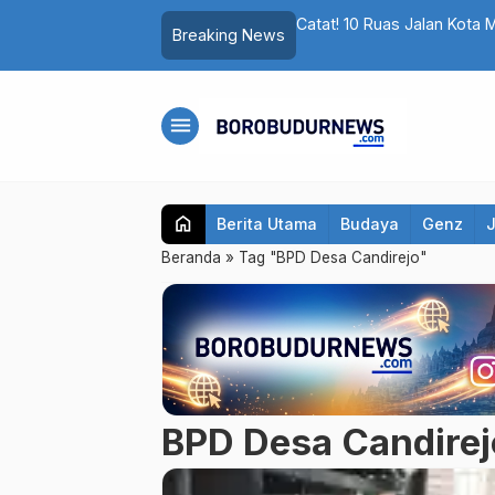
t Polemik Komentar Yurizal, Keluarga
Catat! 10 Ruas Jalan Kota 
Breaking News
Hindari Jalur Berikut
menu
home
Berita Utama
Budaya
Genz
Beranda
»
Tag "BPD Desa Candirejo"
BPD Desa Candirej