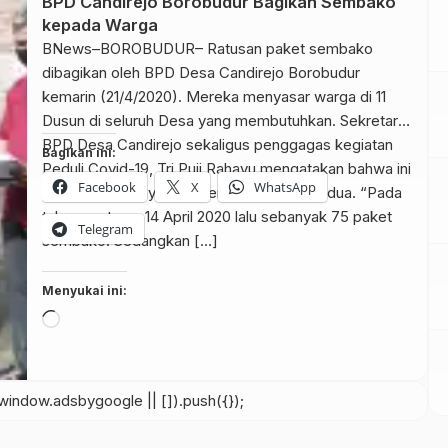
BPD Candirejo Borobudur Bagikan Sembako
kepada Warga
BNews–BOROBUDUR– Ratusan paket sembako
dibagikan oleh BPD Desa Candirejo Borobudur
kemarin (21/4/2020). Mereka menyasar warga di 11
Dusun di seluruh Desa yang membutuhkan. Sekretaris
BPD Desa Candirejo sekaligus penggagas kegiatan
Bagikan ini:
Peduli Covid-19, Tri Puji Rahayu mengatakan bahwa ini
Facebook
X
WhatsApp
merupakan penyaluran sembako tahap kedua. “Pada
tahap pertama 14 April 2020 lalu sebanyak 75 paket
Telegram
sembako. Sedangkan […]
Menyukai ini:
Memuat...
indow.adsbygoogle || []).push({});