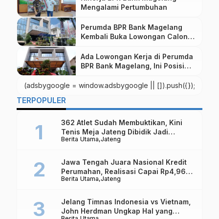
Mengalami Pertumbuhan
Perumda BPR Bank Magelang
Kembali Buka Lowongan Calon
Dewan Pengawas
Ada Lowongan Kerja di Perumda
BPR Bank Magelang, Ini Posisi
dan Syarat Daftarnya
(adsbygoogle = window.adsbygoogle || []).push({});
TERPOPULER
362 Atlet Sudah Membuktikan, Kini
Tenis Meja Jateng Dibidik Jadi
Berita Utama
Jateng
Kekuatan Nasional
Jawa Tengah Juara Nasional Kredit
Perumahan, Realisasi Capai Rp4,96
Berita Utama
Jateng
Triliun
Jelang Timnas Indonesia vs Vietnam,
John Herdman Ungkap Hal yang
Berita Utama