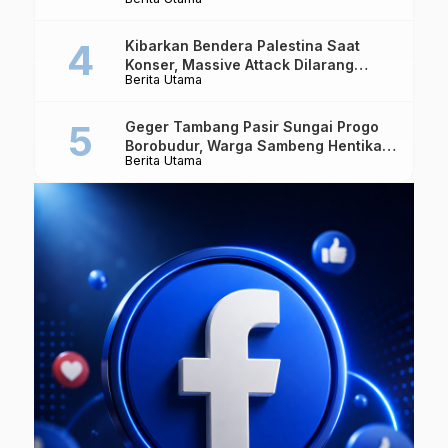
Dipertaruhkan
Kibarkan Bendera Palestina Saat
Konser, Massive Attack Dilarang
Berita Utama
Masuk Singapura Lagi
Geger Tambang Pasir Sungai Progo
Borobudur, Warga Sambeng Hentikan
Berita Utama
Alat Berat dan Usir Truk