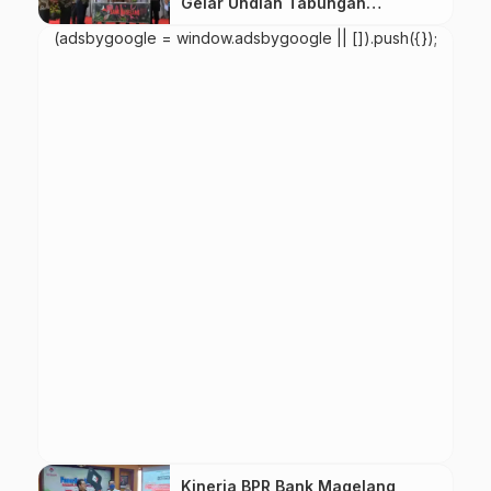
Gelar Undian Tabungan
Berhadiah Periode Januari 2023
(adsbygoogle = window.adsbygoogle || []).push({});
Kinerja BPR Bank Magelang