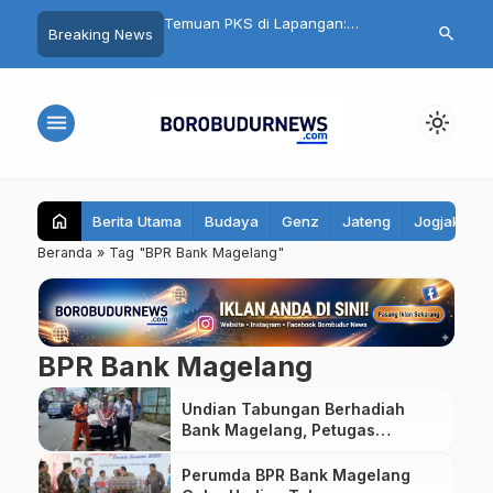
nku Aman, Belajarku
Temuan PKS di Lapangan:
Cuma Belanja
search
Breaking News
95 Santri Al Hidayat
Seragam Gratis Magelang
Ikut Undian Mo
ibekali Edukasi Remaja
Terlambat, Kain Kaku hingga Ada
Mall Magelan
Biaya Jahit
menu
light_mode
home
Berita Utama
Budaya
Genz
Jateng
Jogjakarta
Beranda
»
Tag "BPR Bank Magelang"
BPR Bank Magelang
Undian Tabungan Berhadiah
Bank Magelang, Petugas
Kebersihan Dapat Mobil Ayla
Perumda BPR Bank Magelang