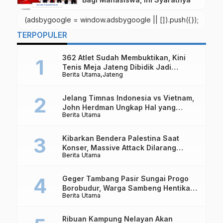
(adsbygoogle = window.adsbygoogle || []).push({});
TERPOPULER
362 Atlet Sudah Membuktikan, Kini
Tenis Meja Jateng Dibidik Jadi
Berita Utama
Jateng
Kekuatan Nasional
Jelang Timnas Indonesia vs Vietnam,
John Herdman Ungkap Hal yang
Berita Utama
Dipertaruhkan
Kibarkan Bendera Palestina Saat
Konser, Massive Attack Dilarang
Berita Utama
Masuk Singapura Lagi
Geger Tambang Pasir Sungai Progo
Borobudur, Warga Sambeng Hentikan
Berita Utama
Alat Berat dan Usir Truk
Ribuan Kampung Nelayan Akan