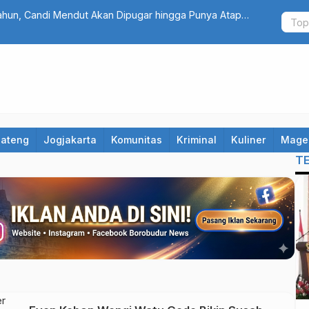
ahun, Candi Mendut Akan Dipugar hingga Punya Atap
Fantastis!
Bidik Selu
Jateng
Jogjakarta
Komunitas
Kriminal
Kuliner
Mage
T