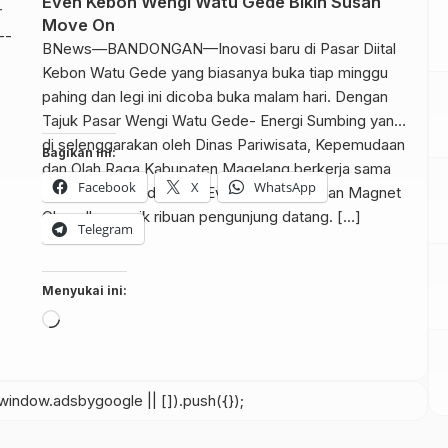
Even Kebon Wengi Watu Gede Bikin Susah
Move On
BNews—BANDONGAN—Inovasi baru di Pasar Diital
Kebon Watu Gede yang biasanya buka tiap minggu
pahing dan legi ini dicoba buka malam hari. Dengan
Tajuk Pasar Wengi Watu Gede- Energi Sumbing yang
di selenggarakan oleh Dinas Pariwisata, Kepemudaan
Bagikan ini:
dan Olah Raga Kabupaten Magelang berkerja sama
Facebook
X
WhatsApp
dengan Borobudur Plus Event Organizer dan Magnet
Chanell menarik ribuan pengunjung datang. […]
Telegram
Menyukai ini:
Memuat...
indow.adsbygoogle || []).push({});