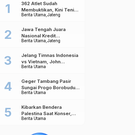
362 Atlet Sudah
Membuktikan, Kini Tenis
Berita Utama
Jateng
Meja Jateng Dibidik Jadi
Kekuatan Nasional
Jawa Tengah Juara
Nasional Kredit
Berita Utama
Jateng
Perumahan, Realisasi
Capai Rp4,96 Triliun
Jelang Timnas Indonesia
vs Vietnam, John
Berita Utama
Herdman Ungkap Hal
yang Dipertaruhkan
Geger Tambang Pasir
Sungai Progo Borobudur,
Berita Utama
Warga Sambeng Hentikan
Alat Berat dan Usir Truk
Kibarkan Bendera
Palestina Saat Konser,
Berita Utama
Massive Attack Dilarang
Masuk Singapura Lagi