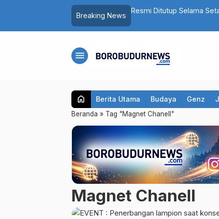
Pria Asal Magelang Akhirnya Ditangkap
Resmi Ditutup Selama Set
Breaking News
Lagi
menu
home
Berita Utama
Budaya
Genz
Beranda
»
Tag "Magnet Chanell"
Magnet Chanell